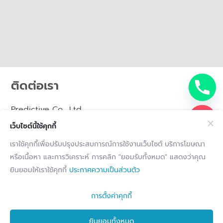
ติดต่อเรา
Predictive Co., Ltd.
10/35 อาคารเดอะเทรนดี้ ชั้น 1A ซอยสุขุมวิท 13 (แสงจันทร์)
เว็บไซต์นี้ใช้คุกกี้
แขวงคลองเตยเหนือ เขตวัฒนา กรุงเทพมหานคร 10110
02-096-6362
เราใช้คุกกี้เพื่อปรับปรุงประสบการณ์การใช้งานเว็บไซต์ บริการโฆษณา
Marketing@uat.predictive.co.th
หรือเนื้อหา และการวิเคราะห์ การคลิก "ยอมรับทั้งหมด" แสดงว่าคุณ
F
L
ยินยอมให้เราใช้คุกกี้
ประกาศความเป็นส่วนตัว
Follow us:
a
i
c
n
e
k
การตั้งค่าคุกกี้
b
e
o
d
Privacy Notice
Terms and conditions
Cookie Notice
ยินยอมทั้งหมด