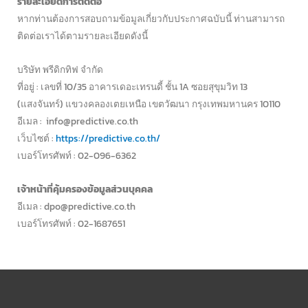
รายละเอียดการติดต่อ
หากท่านต้องการสอบถามข้อมูลเกี่ยวกับประกาศฉบับนี้ ท่านสามารถ
ติดต่อเราได้ตามรายละเอียดดังนี้
บริษัท พรีดิกทิฟ จำกัด
ที่อยู่ : เลขที่ 10/35 อาคารเดอะเทรนดี้ ชั้น 1A ซอยสุขุมวิท 13
(แสงจันทร์) แขวงคลองเตยเหนือ เขตวัฒนา กรุงเทพมหานคร 10110
อีเมล : info@predictive.co.th
เว็บไซต์ :
https://predictive.co.th/
เบอร์โทรศัพท์ : 02-096-6362
เจ้าหน้าที่คุ้มครองข้อมูลส่วนบุคคล
อีเมล : dpo@predictive.co.th
เบอร์โทรศัพท์ : 02-1687651