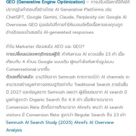
GEO (Generative Engine Optimization)
– การปรับเนื้อหาดิจิทัลให้
ปรากฏในคำตอบที่สร้างโดย AI Generative Platforms เช่น
ChatGPT, Google Gemini, Claude, Perplexity และ Google AI
Overviews GEO มุ่งเน้นไปที่การทำให้แบรนด์หรือเนื้อหาของคุณถูก
อ้างอิงและนำเสนอใน AI-generated responses
ทำไม Marketer ต้องสนใจ AEO และ GEO?
การเปลี่ยนแปลงพฤติกรรมผู้ใช้:
คำค้นหาบน AI ยาวเฉลี่ย 23 คำ เมื่อ
เทียบกับ 4 คำบน Google แบบเดิม ผู้คนกำลังค้นหาในรูปแบบ
Conversational มากขึ้น
ตัวเลขที่น่าสนใจ:
งานวิจัยจาก Semrush คาดการณ์ว่า AI channels จะ
สามารถสร้างมูลค่าทางเศรษฐกิจเท่ากับ Traditional Search ภายในสิ้น
ปี 2027 และข้อมูลจาก Semrush เผยว่า ผู้เยี่ยมชมจาก AI search มี
มูลค่าสูงกว่า Organic Search ถึง 4.4 เท่า เมื่อพิจารณาจาก
Conversion Rate อีกทั้งการศึกษาจาก Ahrefs พบว่า AI search
visitors มี Conversion Rate สูงกว่า Regular Search ถึง 23 เท่า
Semrush AI Search Study (2025)
Ahrefs AI Overview
Analysis