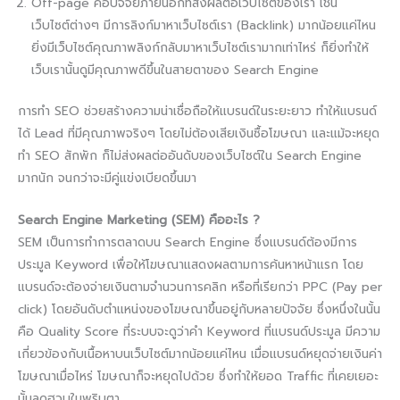
Off-page คือปัจจัยภายนอกที่ส่งผลต่อเว็บไซต์ของเรา เช่น
เว็บไซต์ต่างๆ มีการลิงก์มาหาเว็บไซต์เรา (Backlink) มากน้อยแค่ไหน
ยิ่งมีเว็บไซต์คุณภาพลิงก์กลับมาหาเว็บไซต์เรามากเท่าไหร่ ก็ยิ่งทำให้
เว็บเรานั้นดูมีคุณภาพดีขึ้นในสายตาของ Search Engine
การทำ SEO ช่วยสร้างความน่าเชื่อถือให้แบรนด์ในระยะยาว ทำให้แบรนด์
ได้ Lead ที่มีคุณภาพจริงๆ โดยไม่ต้องเสียเงินซื้อโฆษณา และแม้จะหยุด
ทำ SEO สักพัก ก็ไม่ส่งผลต่ออันดับของเว็บไซต์ใน Search Engine
มากนัก จนกว่าจะมีคู่แข่งเบียดขึ้นมา
Search Engine Marketing (SEM) คืออะไร ?​
SEM เป็นการทำการตลาดบน Search Engine ซึ่งแบรนด์ต้องมีการ
ประมูล Keyword เพื่อให้โฆษณาแสดงผลตามการค้นหาหน้าแรก โดย
แบรนด์จะต้องจ่ายเงินตามจำนวนการคลิก หรือที่เรียกว่า PPC (Pay per
click) โดยอันดับตำแหน่งของโฆษณาขึ้นอยู่กับหลายปัจจัย ซึ่งหนึ่งในนั้น
คือ Quality Score ที่ระบบจะดูว่าคำ Keyword ที่แบรนด์ประมูล มีความ
เกี่ยวข้องกับเนื้อหาบนเว็บไซต์มากน้อยแค่ไหน เมื่อแบรนด์หยุดจ่ายเงินค่า
โฆษณาเมื่อไหร่ โฆษณาก็จะหยุดไปด้วย ซึ่งทำให้ยอด Traffic ที่เคยเยอะ
นั้นลดฮวบในพริบตา