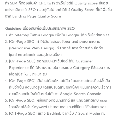
ทำ SEM ก็ต้องเสียค่า CPC เพราะว่าเว็บไซต์มี Quality score ที่น้อย
แต่หากมีการทำ SEO ควบคู่กันไป จะทำให้ได้ Quality Score ที่ได้เพิ่มขึ้น
จาก Landing Page Quality Score
Guideline เบื้องต้นเพื่อเพิ่มประสิทธิภาพ SEO
ส่ง Sitemap ให้ทาง Google เพื่อให้ Google รู้จักเว็บไซต์ของเรา
[On-Page SEO] ทำให้เว็บไซต์รองรับขนาดหน้าจอหลากหลาย
(Responsive Web Design) เช่น รองรับการทำงานทั้ง มือถือ
ipad notebook และอุปกรณ์อื่นๆ
[On-Page SEO] ออกแบบหน้าเว็บไซต์ ให้มี Customer
Experience ที่ดี ใช้งานง่าย เช่น การแบ่ง Category ที่ชัดเจน การ
เลือกใช้สี,font ที่เหมาะสม
[On-Page SEO] เว็บไซต์ต้องโหลดได้ไว โดยแบรนด์ควรทิ้งปลั๊กอิน
ที่ไม่จำเป็น ลดขนาดรูป โดยเเบรนด์สามารถเช็คคะแนนการความเร็วการ
ดาวน์โหลดเว็บไซต์เบื้องต้นได้จาก Google Search Console
[On-Page SEO] หมั่นสร้างคอนเทนต์ที่ดี และแก้ปัญหาให้กับ user
โดยเลือกใช้คำ Keyword ประกอบคอนเทนท์ที่มีคนเสิร์ชค้นหาเยอะ
[Off-Page SEO] สร้าง Backlink จากเว็บ / Social Media ที่มี