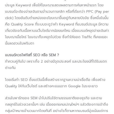
ประมูล Keyword เพื่อให้โฆษณาแสดงผลตามการค้นหาหน้าแรก โดย
แบรนด์จะต้องจ่ายเงินตามจำนวนการคลิก หรือที่เรียกว่า PPC (Pay per
click) โดยอันดับตำแหน่งของโฆษณาขึ้นอยู่กับหลายปัจจัย ซึ่งหนึ่งในนั้น
คือ Quality Score ที่ระบบจะดูว่าคำ Keyword ที่แบรนด์ประมูล มีความ
เกี่ยวข้องกับเนื้อหาบนเว็บไซต์มากน้อยแค่ไหน เมื่อแบรนด์หยุดจ่ายเงินค่า
โฆษณาเมื่อไหร่ โฆษณาก็จะหยุดไปด้วย ซึ่งทำให้ยอด Traffic ที่เคยเยอะ
นั้นลดฮวบในพริบตา
แบรนด์ควรโฟกัสที่ SEO หรือ SEM ?​
ทำควบคู่กันไป เพราะทั้ง 2 อย่างมีจุดประสงค์ และประโยชน์ที่ได้รับแตก
ต่างกัน
โดยเริ่มทำ SEO ตั้งแต่วันนี้เพื่อสร้างรากฐานความน่าเชื่อถือ เพื่อสร้าง
Quality ให้กับเว็บไซต์ และสร้างคะแนนจาก Google ในระยะยาว
ส่วนในพาร์ทของ SEM นำไปปรับใช้ตามธรรมชาติของธุรกิจ และตาม
กลยุทธ์ในช่วงเวลานั้นๆ เช่น เมื่อออกแคมเปญใหม่ๆ แล้วต้องการเข้าถึง
กลุ่มเป้าหมายจำนวนมากโดยทันที อย่างไรก็ตามหากแบรนด์มุ่งเน้นแต่การ