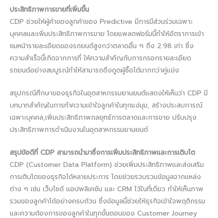
ประสิทธิภาพการขายที่เพิ่มขึ้น
CDP ช่วยให้ผู้ค้าของลูกค้าของ Predictive มีการมีส่วนร่วมเฉพาะ
บุคคลและเพิ่มประสิทธิภาพการขาย โดยแพลตฟอร์มนี้ทำให้อัตราการเข้า
ชมหน้ารายละเอียดของรถยนต์สูงกว่าตลาดอื่น ๆ ถึง 2.98 เท่า ซึ่ง
ความสำเร็จนี้เกิดจากการที่ ให้ความสำคัญกับการกรอกรายละเอียด
รถยนต์อย่างสมบูรณ์ทำให้สามารถดึงดูดผู้ซื้อได้มากกว่าคู่แข่ง
สรุปกรณีศึกษาของธุรกิจในอุตสาหกรรมยานยนต์แสดงให้เห็นว่า CDP มี
บทบาทสำคัญในการทำความเข้าใจลูกค้าในทุกแง่มุม, สร้างประสบการณ์
เฉพาะบุคคล,เพิ่มประสิทธิภาพกลยุทธ์การตลาดและการขาย ปรับปรุง
ประสิทธิภาพการดำเนินงานในอุตสาหกรรมยานยนต์
สรุปข้อดีที่ CDP สามารถนำมาซึ่งการเพิ่มประสิทธิภาพและการเติบโต
CDP (Customer Data Platform) ช่วยเพิ่มประสิทธิภาพและส่งเสริม
การเติบโตของธุรกิจได้หลายประการ โดยช่วยรวบรวมข้อมูลจากแหล่ง
ต่าง ๆ เช่น เว็บไซต์ แอปพลิเคชัน และ CRM ไว้ในที่เดียว ทำให้เห็นภาพ
รวมของลูกค้าได้อย่างครบถ้วน ซึ่งข้อมูลนี้ช่วยให้ธุรกิจเข้าใจพฤติกรรม
และความต้องการของลูกค้าในทุกขั้นตอนของ Customer Journey