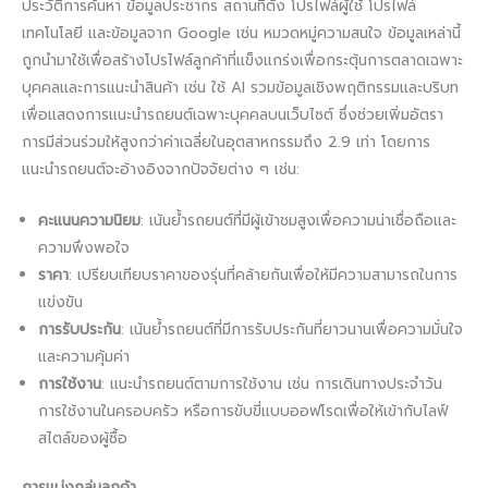
ประวัติการค้นหา ข้อมูลประชากร สถานที่ตั้ง โปรไฟล์ผู้ใช้ โปรไฟล์
เทคโนโลยี และข้อมูลจาก Google เช่น หมวดหมู่ความสนใจ ข้อมูลเหล่านี้
ถูกนำมาใช้เพื่อสร้างโปรไฟล์ลูกค้าที่แข็งแกร่งเพื่อกระตุ้นการตลาดเฉพาะ
บุคคลและการแนะนำสินค้า เช่น ใช้ AI รวมข้อมูลเชิงพฤติกรรมและบริบท
เพื่อแสดงการแนะนำรถยนต์เฉพาะบุคคลบนเว็บไซต์ ซึ่งช่วยเพิ่มอัตรา
การมีส่วนร่วมให้สูงกว่าค่าเฉลี่ยในอุตสาหกรรมถึง 2.9 เท่า โดยการ
แนะนำรถยนต์จะอ้างอิงจากปัจจัยต่าง ๆ เช่น:
คะแนนความนิยม
: เน้นย้ำรถยนต์ที่มีผู้เข้าชมสูงเพื่อความน่าเชื่อถือและ
ความพึงพอใจ
ราคา
: เปรียบเทียบราคาของรุ่นที่คล้ายกันเพื่อให้มีความสามารถในการ
แข่งขัน
การรับประกัน
: เน้นย้ำรถยนต์ที่มีการรับประกันที่ยาวนานเพื่อความมั่นใจ
และความคุ้มค่า
การใช้งาน
: แนะนำรถยนต์ตามการใช้งาน เช่น การเดินทางประจำวัน
การใช้งานในครอบครัว หรือการขับขี่แบบออฟโรดเพื่อให้เข้ากับไลฟ์
สไตล์ของผู้ซื้อ
การแบ่งกลุ่มลูกค้า