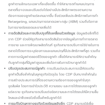
ลูกค้าตามลักษณะเฉพาะที่ละเอียดขึ้น ทำให้สามารถทำแคมเปญการ
ตลาดที่เจาะจงและปรับแต่งได้อย่างมีประสิทธิภาพตรงตามความ
ต้องการของลูกค้าแต่ละคนมากขึ้น ซึ่งช่วยเพิ่มประสิทธิภาพในการทำ
Retargeting, แคมเปญการตลาดเฉพาะกลุ่ม (ABM) รวมถึงโอกาส
ในการขายต่อยอดและขายเพิ่มได้
การตัดสินใจและการปรับปรุงที่ขับเคลื่อนด้วยข้อมูล:
ข้อมูลเชิงลึกที่ได้
จาก CDP ช่วยให้ธุรกิจสามารถตัดสินใจจากข้อมูลในการทำการตลาด
การขาย และการพัฒนาผลิตภัณฑ์ ธุรกิจสามารถปรับการใช้จ่ายในการ
ตลาดได้โดยการระบุช่องทางและแคมเปญที่มีประสิทธิภาพที่สุด รวมถึง
คาดการณ์มูลค่าตลอดชีวิตของลูกค้า เพื่อให้สามารถให้ความสำคัญ
กับลูกค้ากลุ่มที่มีมูลค่าสูงและเพิ่มโอกาสในการรักษาลูกค้าได้
ปรับปรุงประสบการณ์ลูกค้า:
การปรับแต่งประสบการณ์ให้ตรงกับ
ลูกค้าเป็นสิ่งสำคัญในยุคธุรกิจปัจจุบัน โดย CDP มีบทบาทสำคัญใน
การสร้างประสบการณ์ที่ตรงตามความต้องการของลูกค้าในทุก
จุดสัมผัส โดยการเข้าใจประวัติ ความชอบ และการโต้ตอบของลูกค้า
แต่ละราย ธุรกิจสามารถปรับแต่งข้อความและการโต้ตอบให้มีความลื่น
ไหลและน่าพึงพอใจยิ่งขึ้นสำหรับลูกค้าได้
การแก้ไขปัญหาทางธุรกิจด้วยข้อมูลเชิงลึก:
CDP สามารถใช้เพื่อ