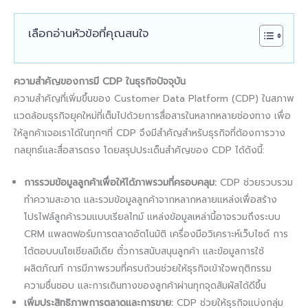
เลือกอ่านหัวข้อที่คุณสนใจ
ความสำคัญของการมี CDP ในธุรกิจปัจจุบัน
ความสำคัญที่เพิ่มขึ้นของ Customer Data Platform (CDP) ในสภาพ
แวดล้อมธุรกิจยุคใหม่ที่เต็มไปด้วยการสื่อสารในหลากหลายช่องทาง เพื่อ
ให้ลูกค้าเจอเราได้ในทุกๆที่ CDP จึงมีสำคัญสำหรับธุรกิจที่ต้องการวาง
กลยุทธ์และสื่อสารตรง โดยสรุปประเด็นสำคัญของ CDP ได้ดังนี้:
การรวมข้อมูลลูกค้าเพื่อให้ได้ภาพรวมที่ครอบคลุม:
CDP ช่วยรวบรวม
ทำความสะอาด และรวมข้อมูลลูกค้าจากหลากหลายแหล่งเพื่อสร้าง
โปรไฟล์ลูกค้ารวมแบบเรียลไทม์ แหล่งข้อมูลเหล่านี้อาจรวมถึงระบบ
CRM แพลตฟอร์มการตลาดอัตโนมัติ เครื่องมือวิเคราะห์เว็บไซต์ การ
โต้ตอบบนโซเชียลมีเดีย ตั๋วการสนับสนุนลูกค้า และข้อมูลการใช้
ผลิตภัณฑ์ การมีภาพรวมที่ครบถ้วนช่วยให้ธุรกิจเข้าใจพฤติกรรม
ความชื่นชอบ และการเดินทางของลูกค้าผ่านทุกจุดสัมผัสได้ดีขึ้น
เพิ่มประสิทธิภาพการตลาดและการขาย:
CDP ช่วยให้ธุรกิจแบ่งกลุ่ม