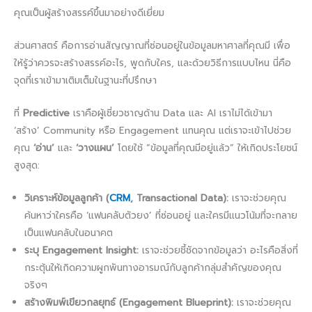
คุณเป็นผู้สร้างสรรค์ขึ้นมาอย่างดีเยี่ยม
ส่วนศาสตร์ คือการอ่านสัญญาณที่ซ่อนอยู่ในข้อมูลมหาศาลที่คุณมี เพื่อ
ให้รู้ว่าควรจะสร้างสรรค์อะไร, พูดกับใคร, และด้วยวิธีการแบบไหน นี่คือ
จุดที่เราเข้ามาเติมเต็มในฐานะที่ปรึกษา
ที่
Predictive
เราคือผู้เชี่ยวชาญด้าน Data และ AI เราไม่ได้เข้ามา
‘สร้าง’ Community หรือ Engagement แทนคุณ แต่เราจะเข้าไปช่วย
คุณ
‘อ่าน’
และ
‘วางแผน’
โดยใช้ “ข้อมูลที่คุณมีอยู่แล้ว” ให้เกิดประโยชน์
สูงสุด:
วิเคราะห์ข้อมูลลูกค้า (
CRM
, Transactional Data):
เราจะช่วยคุณ
ค้นหาว่าใครคือ ‘แฟนคลับตัวยง’ ที่ซ่อนอยู่ และใครมีแนวโน้มที่จะกลาย
เป็นแฟนคลับในอนาคต
ระบุ Engagement Insight:
เราจะช่วยชี้ชัดจากข้อมูลว่า อะไรคือสิ่งที่
กระตุ้นให้เกิดความผูกพันทางอารมณ์กับลูกค้ากลุ่มสำคัญของคุณ
จริงๆ
สร้างพิมพ์เขียวกลยุทธ์ (Engagement Blueprint):
เราจะช่วยคุณ