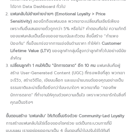
ได้จาก Data Dashboard ทั่วไป
แฟนคลับไม่ย้ายค่ายง่ายๆ (Emotional Loyalty > Price
Sensitivity)
ลองนึกถึงแฟนบอล พวกเขาจะเปลี่ยนทีมเชียร์เพียง
เพราะทีมอื่นเสนอขายตั๋วถูกกว่า 5% หรือไม่? คำตอบคือไม่ ความภักดี
ของแฟนคลับเป็นเรื่องของอารมณ์และตัวตน สิ่งนี้สร้าง “กำแพง
ป้องกัน” ที่แข็งแกร่งจากการแข่งขันด้านราคา ทำให้ค่า
Customer
Lifetime Value (LTV)
ของลูกค้ากลุ่มนี้สูงกว่าลูกค้าทั่วไปอย่างมีนัย
สำคัญ
เปลี่ยนลูกค้า 1 คนให้เป็น “นักการตลาด” อีก 10 คน
แฟนคลับคือผู้
สร้าง User-Generated Content (UGC) ที่ทรงพลังที่สุด พวกเขา
จะรีวิว, สร้างวิดีโอ, เขียนบล็อก และแนะนำแบรนด์ของคุณอย่างเป็น
ธรรมชาติและน่าเชื่อถือยิ่งกว่าโฆษณาใดๆ พวกเขาคือ “กองทัพ
นักการตลาด” ที่ทำงานให้คุณด้วยความเต็มใจ เพราะพวกเขารักในสิ่งที่
คุณเป็นจริงๆ
ขั้นตอนสร้าง ‘แฟนคลับ’ ให้เกิดขึ้นจริงด้วย Community-Led Loyalty
การสร้างแฟนคลับไม่ใช่เรื่องของโชคช่วย แต่เป็นกระบวนการที่มี
แบบแผน เราขอย่อยออกมาเป็น 4 ขั้นตอนที่นำไปปรับใช้ได้ทันที