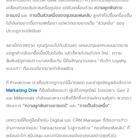
สิ่งที่เกิดขึ้นกับ Butter Bear แสดงให้เห็นว่า ความภักดีในยุคนี้ไม่ได้ขับ
เคลื่อนด้วยแต้มสะสมหรือคูปอง แต่ขับเคลื่อนด้วย
ความผูกพันทาง
อารมณ์
และ
การเป็นส่วนหนึ่งของชุมชนแฟนคลับ
ลูกค้าที่ไปซื้อเครื่องดื่ม
ไม่ได้แค่อยากดื่มกาแฟหรือชา แต่พวกเขาอยากเป็น “ส่วนหนึ่ง” ของ
ปรากฏการณ์หมีเนย
ลองนึกภาพตาม: คุณทุ่มงบไปกับส่วนลด แคมเปญแลกคะแนนมากมาย
แต่ลูกค้ากลับมาซื้อเมื่อมีโปรโมชัน แล้วก็หายไปรอโปรฯ ใหม่… ความ
สัมพันธ์ดูช่างเปราะบางเหลือเกิน นี่คือสัญญาณของ “กับดัก Loyalty
แบบเก่า” ที่แบรนด์มากมายกำลังเผชิญ
ที่ Predictive เราเห็นปรากฏการณ์นี้มาตลอด และล่าสุดข้อมูลเชิงลึกจาก
Marketing Dive
ก็ยืนยันชัดเจนว่า ผู้บริโภคยุคใหม่ โดยเฉพาะ Gen Z
และ Millennials กำลังมองหาบางสิ่งที่ลึกซึ้งกว่าแค่ความคุ้มค่า พวกเขา
ต้องการ
“ความผูกพันทางอารมณ์”
และ
“การเป็นส่วนหนึ่ง”
บทความนี้คือคู่มือสำหรับ Digital และ CRM Manager ที่ต้องการก้าว
ข้ามการตลาดแบบ Transactional ไปสู่การสร้าง “กองทัพแฟนคลับ” ที่
พร้อมจะรัก สนับสนุน และปกป้องแบรนด์ของคุณอย่างสุดหัวใจ