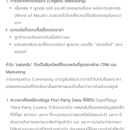
การตลาดที่เกิดขึ้นเอง (Organic Marketing)
เมื่อแฟน ๆ พูดคุย แชร์ และสร้างคอนเทนต์เอง พลังการบอกต่อ
(Word of Mouth) จะขยายตัวโดยที่แบรนด์ไม่ต้องลงทุนโฆษณา
มาก
แบรนด์แข็งแรงขึ้นเมื่อเจอดราม่า
ลูกค้าอาจเงียบหายไปเมื่อมีข่าวลบ
แต่แฟนคลับจะลุกขึ้นมาปกป้อง พูดแทน และเป็น “กองเชียร์” ของ
แบรนด์
ทำไม ‘แฟนคลับ’ ถึงเป็นสินทรัพย์ที่ทรงพลังที่สุดของฝ่าย CRM และ
Marketing
การลงทุนสร้าง Community อาจดูซับซ้อนกว่าการทำโปรโมชันลดราคา
แต่ผลตอบแทนที่ได้กลับมานั้นมหาศาลและยั่งยืนกว่ามากในเชิงกลยุทธ์
พวกเขาคือเหมืองข้อมูล First-Party Data ที่มีชีวิต
ในยุคที่ข้อมูล
Third-Party Cookie กำลังจะหายไป แฟนคลับคือแหล่งข้อมูลเชิงลึก
ที่ดีที่สุด พวกเขา
อยาก
ที่จะบอกคุณว่าชอบหรือไม่ชอบอะไร
อยาก
มี
ส่วนร่วมในการออกแบบสินค้ารุ่นถัดไป และ
อยาก
แบ่งปันว่าพวกเขา
ใช้สินค้าของคุณในชีวิตจริงอย่างไร ข้อมูลเหล่านี้คือความจริงใจที่หาไม่