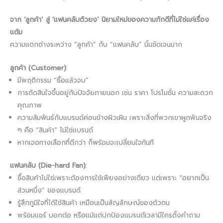
จาก ‘ลูกค้า’ สู่ ‘แฟนคลับตัวยง’ นิยามใหม่ของความภักดีที่ไม่ใช่แค่เรื่อง
แต้ม
ความแตกต่างระหว่าง “ลูกค้า” กับ “แฟนคลับ” นั้นชัดเจนมาก
ลูกค้า (Customer)
:
มีพฤติกรรม “ซื้อแล้วจบ”
การตัดสินใจขึ้นอยู่กับปัจจัยภายนอก เช่น ราคา โปรโมชั่น ความสะดวก
คุณภาพ
ความสัมพันธ์กับแบรนด์ค่อนข้างผิวเผิน เพราะสิ่งที่พวกเขาผูกพันจริง
ๆ คือ “สินค้า” ไม่ใช่แบรนด์
หากเจอทางเลือกที่ดีกว่า ก็พร้อมจะเปลี่ยนใจทันที
แฟนคลับ (Die-hard Fan)
:
ซื้อสินค้าไม่ใช่เพราะต้องการใช้เพียงอย่างเดียว แต่เพราะ “อยากเป็น
ส่วนหนึ่ง” ของแบรนด์
รู้สึกภูมิใจที่ได้ใช้สินค้า เหมือนเป็นสัญลักษณ์ของตัวตน
พร้อมแชร์ บอกต่อ หรือแม้แต่ปกป้องแบรนด์เวลามีใครตั้งคำถาม