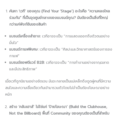
ค้นหา ‘เวที’ ของคุณ (Find Your ‘Stage’) อะไรคือ “ความหลงใหล
ร่วมกัน” ที่เป็นจุดศูนย์กลางของแบรนด์คุณ? มันต้องเป็นสิ่งที่ใหญ่
กว่าแค่ฟังก์ชันของสินค้า
แบรนด์เครื่องสำอาง:
เวทีอาจจะเป็น “การแสดงออกถึงตัวตนอย่าง
มั่นใจ”
แบรนด์กาแฟพิเศษ:
เวทีอาจจะเป็น “ศิลปะและวิทยาศาสตร์ของการชง
กาแฟ”
แบรนด์ซอฟต์แวร์ B2B:
เวทีอาจจะเป็น “การทำงานอย่างชาญฉลาด
และมีประสิทธิภาพ”
เมื่อเวทีถูกนิยามอย่างชัดเจน มันจะกลายเป็นแม่เหล็กดึงดูดผู้คนที่มีความ
สนใจและความเชื่อเดียวกันเข้ามารวมตัวโดยไม่จำเป็นต้องโฆษณาอย่าง
หนัก
สร้าง ‘คลับเฮาส์’ ไม่ใช่แค่ ‘ป้ายโฆษณา’ (Build the Clubhouse,
Not the Billboard) พื้นที่ Community ของคุณต้องเป็นที่สำหรับ