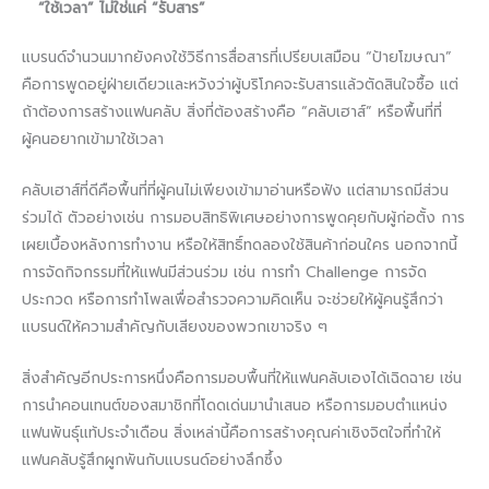
“ใช้เวลา” ไม่ใช่แค่ “รับสาร”
แบรนด์จำนวนมากยังคงใช้วิธีการสื่อสารที่เปรียบเสมือน “ป้ายโฆษณา”
คือการพูดอยู่ฝ่ายเดียวและหวังว่าผู้บริโภคจะรับสารแล้วตัดสินใจซื้อ แต่
ถ้าต้องการสร้างแฟนคลับ สิ่งที่ต้องสร้างคือ “คลับเฮาส์” หรือพื้นที่ที่
ผู้คนอยากเข้ามาใช้เวลา
คลับเฮาส์ที่ดีคือพื้นที่ที่ผู้คนไม่เพียงเข้ามาอ่านหรือฟัง แต่สามารถมีส่วน
ร่วมได้ ตัวอย่างเช่น การมอบสิทธิพิเศษอย่างการพูดคุยกับผู้ก่อตั้ง การ
เผยเบื้องหลังการทำงาน หรือให้สิทธิ์ทดลองใช้สินค้าก่อนใคร นอกจากนี้
การจัดกิจกรรมที่ให้แฟนมีส่วนร่วม เช่น การทำ Challenge การจัด
ประกวด หรือการทำโพลเพื่อสำรวจความคิดเห็น จะช่วยให้ผู้คนรู้สึกว่า
แบรนด์ให้ความสำคัญกับเสียงของพวกเขาจริง ๆ
สิ่งสำคัญอีกประการหนึ่งคือการมอบพื้นที่ให้แฟนคลับเองได้เฉิดฉาย เช่น
การนำคอนเทนต์ของสมาชิกที่โดดเด่นมานำเสนอ หรือการมอบตำแหน่ง
แฟนพันธุ์แท้ประจำเดือน สิ่งเหล่านี้คือการสร้างคุณค่าเชิงจิตใจที่ทำให้
แฟนคลับรู้สึกผูกพันกับแบรนด์อย่างลึกซึ้ง