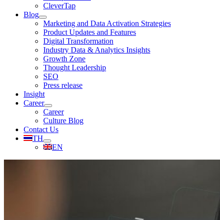
CleverTap
Blog
Marketing and Data Activation Strategies
Product Updates and Features
Digital Transformation
Industry Data & Analytics Insights
Growth Zone
Thought Leadership
SEO
Press release
Insight
Career
Career
Culture Blog
Contact Us
TH
EN