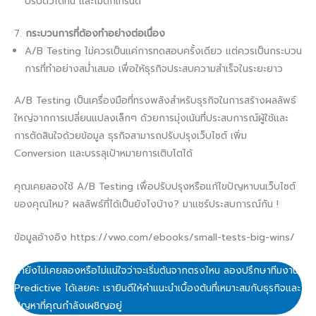
ปรับตัวได้ทัน และไม่ตกเทรนด์
7.
กระบวนการที่ต้องทำอย่างต่อเนื่อง
A/B Testing ไม่ควรเป็นแค่การทดสอบครั้งเดียว แต่ควรเป็นกระบวน
การที่ทำอย่างสม่ำเสมอ เพื่อให้ธุรกิจประสบความสำเร็จในระยะยาว
A/B Testing เป็นเครื่องมือที่ทรงพลังสำหรับธุรกิจในการสร้างผลลัพธ์
ใหญ่จากการเปลี่ยนแปลงเล็กๆ ด้วยการมุ่งเน้นที่ประสบการณ์ผู้ใช้และ
การตัดสินใจด้วยข้อมูล ธุรกิจสามารถปรับปรุงเว็บไซต์ เพิ่ม
Conversion และบรรลุเป้าหมายการเติบโตได้
คุณเคยลองใช้ A/B Testing เพื่อปรับปรุงหรือแก้ไขปัญหาบนเว็บไซต์
ของคุณไหม? ผลลัพธ์ที่ได้เป็นยังไงบ้าง? มาแชร์ประสบการณ์กัน !
ข้อมูลอ้างอิง https://vwo.com/ebooks/small-tests-big-wins/
ถ้ายังไม่เคยลองหรือไม่แน่ใจว่าจะเริ่มต้นจากตรงไหน ลองปรึกษาทีมงาน
Predictive ได้เลยคะ เรายินดีให้คำแนะนำเบื้องต้นที่เหมาะสมกับธุรกิจและ
ปัญหาที่คุณกำลังเผชิญอยู่