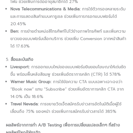
โฟน ช่วยเพิ่มการต่ออายุสมาชิกได้ 27%
Nova Telecommunications & Media:
การใช้ตัวกรองหลายระดับ
และการแสดงสินค้าแบบคารูเซล ช่วยเพิ่มการกรอกแบบฟอร์มได้
20.45%
Ben:
การย้ายตำแหน่งสีโทรศัพท์ไปไว้ข้างภาพโทรศัพท์ และเพิ่มความ
ยาวของแบบฟอร์มเลือกบริการ ช่วยเพิ่ม Conversion จากหน้าสินค้า
ได้ 17.63%
5.
สื่อและบันเทิง
Livesport:
การออกแบบใหม่ของแบบฟอร์มยินยอมโฆษณาให้เด่นชัด
ขึ้น พร้อมพื้นหลังสีชมพู ช่วยเพิ่มอัตราการคลิก (CTR) ได้ 578%
Warner Music Group:
การใช้ข้อความ CTA แบบเฉพาะเจาะจงว่า
“Book now” แทน “Subscribe” ช่วยเพิ่มอัตราการคลิก CTA จาก
14.0% เป็น 18.6%
Travel Nevada:
การขยายวิดเจ็ตสมัครรับข่าวสารอัตโนมัติเมื่อผู้ใช้
เลื่อนถึง 75% ของหน้า ช่วยเพิ่มการสมัครรับข่าวสารได้ 385%
ผลลัพธ์จากการทำ A/B Testing เพื่อการเปลี่ยนแปลงเล็กๆ ที่สร้าง
ผลลัพธ์ใหญ่ให้ธุรกิจ