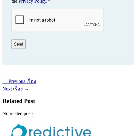
*
the
Privacy Policy.
*
CAPTCHA
←
Previous เรื่อง
Next เรื่อง
→
Related Post
No related posts.