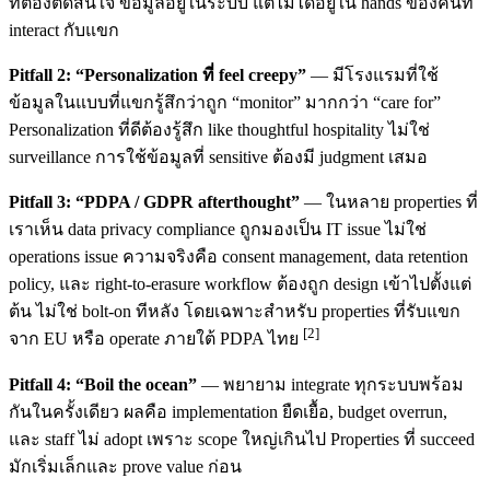
ที่ต้องตัดสินใจ ข้อมูลอยู่ในระบบ แต่ไม่ได้อยู่ใน hands ของคนที่
interact กับแขก
Pitfall 2: “Personalization ที่ feel creepy”
— มีโรงแรมที่ใช้
ข้อมูลในแบบที่แขกรู้สึกว่าถูก “monitor” มากกว่า “care for”
Personalization ที่ดีต้องรู้สึก like thoughtful hospitality ไม่ใช่
surveillance การใช้ข้อมูลที่ sensitive ต้องมี judgment เสมอ
Pitfall 3: “PDPA / GDPR afterthought”
— ในหลาย properties ที่
เราเห็น data privacy compliance ถูกมองเป็น IT issue ไม่ใช่
operations issue ความจริงคือ consent management, data retention
policy, และ right-to-erasure workflow ต้องถูก design เข้าไปตั้งแต่
ต้น ไม่ใช่ bolt-on ทีหลัง โดยเฉพาะสำหรับ properties ที่รับแขก
[2]
จาก EU หรือ operate ภายใต้ PDPA ไทย
Pitfall 4: “Boil the ocean”
— พยายาม integrate ทุกระบบพร้อม
กันในครั้งเดียว ผลคือ implementation ยืดเยื้อ, budget overrun,
และ staff ไม่ adopt เพราะ scope ใหญ่เกินไป Properties ที่ succeed
มักเริ่มเล็กและ prove value ก่อน