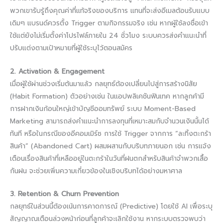
พวกเขารับรู้ถึงคุณค่าที่แท้จริงของบริการ แทนที่จะส่งอีเมลต้อนรับแบบ
เดิมๆ แบรนด์ควรตั้ง Trigger ตามกิจกรรมจริง เช่น หากผู้ใช้ลงชื่อเข้า
ใช้แต่ยังไม่เริ่มตั้งค่าโปรไฟล์ภายใน 24 ชั่วโมง ระบบควรส่งคำแนะนำที่
ปรับแต่งตามเป้าหมายที่ผู้ใช้ระบุไว้ตอนสมัคร
2. Activation & Engagement
เมื่อผู้ใช้ผ่านช่วงเริ่มต้นมาแล้ว กลยุทธ์ต้องเปลี่ยนไปสู่การสร้างนิสัย
(Habit Formation) ตัวอย่างเช่น ในแอปพลิเคชันฟินเทค หากลูกค้ามี
การฝากเงินก้อนใหญ่เข้าบัญชีออมทรัพย์ ระบบ Moment-Based
Marketing สามารถส่งคำแนะนำการลงทุนที่เหมาะสมกับจำนวนเงินนั้นได้
ทันที หรือในกรณีของอีคอมเมิร์ซ การใช้ Trigger จากการ “ละทิ้งตะกร้า
สินค้า” (Abandoned Cart) ผสมผสานกับบริบทภายนอก เช่น การแจ้ง
เตือนเรื่องสินค้าที่เหลืออยู่ในตะกร้าในวันที่ฝนตกสำหรับสินค้าจำพวกเสื้อ
กันฝน จะช่วยเพิ่มความเกี่ยวข้องในเชิงบริบทได้อย่างมหาศาล
3. Retention & Churn Prevention
กลยุทธ์ในส่วนนี้ต้องเน้นการคาดการณ์ (Predictive) โดยใช้ AI เพื่อระบุ
สัญญาณเตือนล่วงหน้าก่อนที่ลูกค้าจะเลิกใช้งาน หากระบบตรวจพบว่า