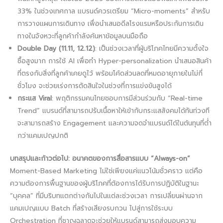
33% ในช่วงเทศกาล แบรนด์ควรเตรียม “Micro-moments” สำหรับ
การวางแผนการเดินทาง เพื่อนำเสนอดีลโรงแรมหรือประกันการเดิน
ทางในจังหวะที่ลูกค้ากำลังค้นหาข้อมูลบนมือถือ
Double Day (11.11, 12.12)
: เป็นช่วงเวลาที่ผู้บริโภคไทยมีความตั้งใจ
ซื้อสูงมาก การใช้ AI เพื่อทำ Hyper-personalization นำเสนอสินค้า
ที่ตรงกับสิ่งที่ลูกค้าเคยดูไว้ พร้อมโค้ดส่วนลดที่หมดอายุภายในไม่กี่
ชั่วโมง จะช่วยเร่งการตัดสินใจในช่วงที่การแข่งขันสูงได้
กระแส Viral
: พฤติกรรมคนไทยชอบการมีส่วนร่วมกับ “Real-time
Trend” แบรนด์ที่สามารถปรับเนื้อหาให้เข้ากับกระแสสังคมได้ทันท่วงที
จะสามารถสร้าง Engagement และความจดจำแบรนด์ได้ในต้นทุนที่ต่ำ
กว่าแคมเปญปกติ
บทสรุปและก้าวต่อไป: อนาคตของการสื่อสารแบบ “Always-on”
Moment-Based Marketing ไม่ใช่เพียงแค่แนวโน้มชั่วคราว แต่คือ
ความต้องการพื้นฐานของผู้บริโภคที่ต้องการได้รับการปฏิบัติในฐานะ
“บุคคล” ที่มีบริบทแตกต่างกันไปในแต่ละช่วงเวลา การเปลี่ยนผ่านจาก
แคมเปญแบบ Batch ที่สร้างเสียงรบกวน ไปสู่การใช้ระบบ
Orchestration ที่ชาญฉลาดจะช่วยให้แบรนด์สามารถส่งมอบความ