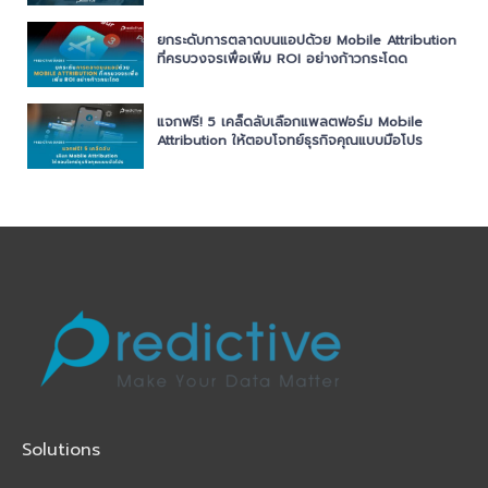
ยกระดับการตลาดบนแอปด้วย Mobile Attribution
ที่ครบวงจรเพื่อเพิ่ม ROI อย่างก้าวกระโดด
แจกฟรี! 5 เคล็ดลับเลือกแพลตฟอร์ม Mobile
Attribution ให้ตอบโจทย์ธุรกิจคุณแบบมือโปร
Solutions