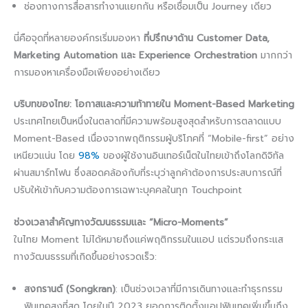
ช่องทางการสื่อสารทำงานแยกกัน หรือเชื่อมเป็น Journey เดียว
นี่คือจุดที่หลายองค์กรเริ่มมองหา
ที่ปรึกษาด้าน Customer Data,
Marketing Automation และ Experience Orchestration
มากกว่า
การมองหาเครื่องมือเพียงอย่างเดียว
บริบทของไทย: โอกาสและความท้าทายใน Moment-Based Marketing
ประเทศไทยเป็นหนึ่งในตลาดที่มีความพร้อมสูงสุดสำหรับการตลาดแบบ
Moment-Based เนื่องจากพฤติกรรมผู้บริโภคที่ “Mobile-first” อย่าง
เหนียวแน่น โดย
98%
ของผู้ใช้งานอินเทอร์เน็ตในไทยเข้าถึงโลกดิจิทัล
ผ่านสมาร์ทโฟน ซึ่งสอดคล้องกับที่ระบุว่าลูกค้าต้องการประสบการณ์ที่
ปรับให้เข้ากับความต้องการเฉพาะบุคคลในทุก Touchpoint
ช่วงเวลาสำคัญทางวัฒนธรรมและ “Micro-Moments”
ในไทย Moment ไม่ได้หมายถึงแค่พฤติกรรมในแอป แต่รวมถึงกระแส
ทางวัฒนธรรมที่เกิดขึ้นอย่างรวดเร็ว:
สงกรานต์ (Songkran)
: เป็นช่วงเวลาที่มีการเดินทางและทำธุรกรรม
ฟินเทคสูงที่สุด โดยในปี 2023 ยอดการติดตั้งแอปฟินเทคเพิ่มขึ้นถึง