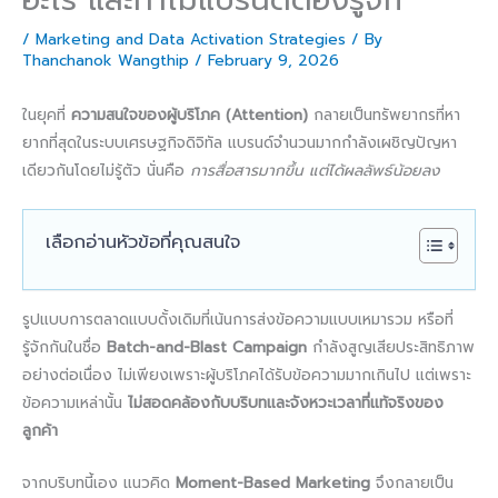
/
Marketing and Data Activation Strategies
/ By
Thanchanok Wangthip
/
February 9, 2026
ในยุคที่
ความสนใจของผู้บริโภค (Attention)
กลายเป็นทรัพยากรที่หา
ยากที่สุดในระบบเศรษฐกิจดิจิทัล แบรนด์จำนวนมากกำลังเผชิญปัญหา
เดียวกันโดยไม่รู้ตัว นั่นคือ
การสื่อสารมากขึ้น แต่ได้ผลลัพธ์น้อยลง
เลือกอ่านหัวข้อที่คุณสนใจ
รูปแบบการตลาดแบบดั้งเดิมที่เน้นการส่งข้อความแบบเหมารวม หรือที่
รู้จักกันในชื่อ
Batch-and-Blast Campaign
กำลังสูญเสียประสิทธิภาพ
อย่างต่อเนื่อง ไม่เพียงเพราะผู้บริโภคได้รับข้อความมากเกินไป แต่เพราะ
ข้อความเหล่านั้น
ไม่สอดคล้องกับบริบทและจังหวะเวลาที่แท้จริงของ
ลูกค้า
จากบริบทนี้เอง แนวคิด
Moment-Based Marketing
จึงกลายเป็น