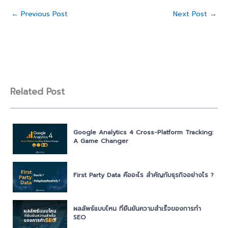
←
Previous Post
Next Post
→
Related Post
Google Analytics 4 Cross-Platform Tracking:
A Game Changer
First Party Data คืออะไร สำคัญกับธุรกิจอย่างไร ?
ผลลัพธ์แบบไหน ที่ยืนยันความสำเร็จของการทำ
SEO