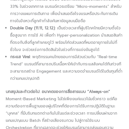
33% ในช่วงเทศกาล แบรนด์ควรเตรียม “Micro-moments” สำหรับ
การวางแผนการเดินทาง เพื่อนำเสนอดีลโรงแรมหรือประกันการเดิน
ทางในจังหวะที่ลูกค้ากำลังค้นหาข้อมูลบนมือถือ
Double Day (11.11, 12.12)
: เป็นช่วงเวลาที่ผู้บริโภคไทยมีความตั้งใจ
ซื้อสูงมาก การใช้ AI เพื่อทำ Hyper-personalization นำเสนอสินค้า
ที่ตรงกับสิ่งที่ลูกค้าเคยดูไว้ พร้อมโค้ดส่วนลดที่หมดอายุภายในไม่กี่
ชั่วโมง จะช่วยเร่งการตัดสินใจในช่วงที่การแข่งขันสูงได้
กระแส Viral
: พฤติกรรมคนไทยชอบการมีส่วนร่วมกับ “Real-time
Trend” แบรนด์ที่สามารถปรับเนื้อหาให้เข้ากับกระแสสังคมได้ทันท่วงที
จะสามารถสร้าง Engagement และความจดจำแบรนด์ได้ในต้นทุนที่ต่ำ
กว่าแคมเปญปกติ
บทสรุปและก้าวต่อไป: อนาคตของการสื่อสารแบบ “Always-on”
Moment-Based Marketing ไม่ใช่เพียงแค่แนวโน้มชั่วคราว แต่คือ
ความต้องการพื้นฐานของผู้บริโภคที่ต้องการได้รับการปฏิบัติในฐานะ
“บุคคล” ที่มีบริบทแตกต่างกันไปในแต่ละช่วงเวลา การเปลี่ยนผ่านจาก
แคมเปญแบบ Batch ที่สร้างเสียงรบกวน ไปสู่การใช้ระบบ
Orchestration ที่ชาญฉลาดจะช่วยให้แบรนด์สามารถส่งมอบความ