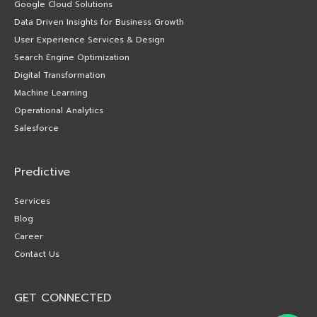
Google Cloud Solutions
Data Driven Insights for Business Growth
User Experience Services & Design
Search Engine Optimization
Digital Transformation
Machine Learning
Operational Analytics
Salesforce
Predictive
Services
Blog
Career
Contact Us
GET CONNECTED