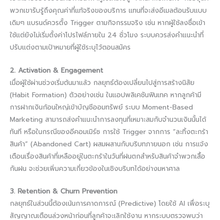
พวกเขารับรู้ถึงคุณค่าที่แท้จริงของบริการ แทนที่จะส่งอีเมลต้อนรับแบบ
เดิมๆ แบรนด์ควรตั้ง Trigger ตามกิจกรรมจริง เช่น หากผู้ใช้ลงชื่อเข้า
ใช้แต่ยังไม่เริ่มตั้งค่าโปรไฟล์ภายใน 24 ชั่วโมง ระบบควรส่งคำแนะนำที่
ปรับแต่งตามเป้าหมายที่ผู้ใช้ระบุไว้ตอนสมัคร
2. Activation & Engagement
เมื่อผู้ใช้ผ่านช่วงเริ่มต้นมาแล้ว กลยุทธ์ต้องเปลี่ยนไปสู่การสร้างนิสัย
(Habit Formation) ตัวอย่างเช่น ในแอปพลิเคชันฟินเทค หากลูกค้ามี
การฝากเงินก้อนใหญ่เข้าบัญชีออมทรัพย์ ระบบ Moment-Based
Marketing สามารถส่งคำแนะนำการลงทุนที่เหมาะสมกับจำนวนเงินนั้นได้
ทันที หรือในกรณีของอีคอมเมิร์ซ การใช้ Trigger จากการ “ละทิ้งตะกร้า
สินค้า” (Abandoned Cart) ผสมผสานกับบริบทภายนอก เช่น การแจ้ง
เตือนเรื่องสินค้าที่เหลืออยู่ในตะกร้าในวันที่ฝนตกสำหรับสินค้าจำพวกเสื้อ
กันฝน จะช่วยเพิ่มความเกี่ยวข้องในเชิงบริบทได้อย่างมหาศาล
3. Retention & Churn Prevention
กลยุทธ์ในส่วนนี้ต้องเน้นการคาดการณ์ (Predictive) โดยใช้ AI เพื่อระบุ
สัญญาณเตือนล่วงหน้าก่อนที่ลูกค้าจะเลิกใช้งาน หากระบบตรวจพบว่า