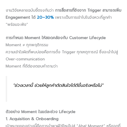
งานวิจัยหลายฉบับชี้ตรงกันว่า
การสื่อสารที่อิงจาก Trigger สามารถเพิ่ม
Engagement ได้
20–30%
เพราะเป็นการเข้าไปในจังหวะที่ลูกค้า
“พร้อมจะฟัง”
การกำหนด Moment ให้สอดคล้องกับ Customer Lifecycle
Moment ≠ ทุกพฤติกรรม
ความเข้าใจผิดที่พบบ่อยคือการตั้ง Trigger ทุกเหตุการณ์ ซึ่งจะนำไปสู่
Over-communication
Moment ที่ดีต้องตอบคำถามว่า
“ช่วงเวลานี้ ช่วยให้ลูกค้าตัดสินใจได้ดีขึ้นจริงหรือไม่”
ตัวอย่าง Moment ในแต่ละช่วง Lifecycle
1. Acquisition & Onboarding
เป้าหมายของช่วงนี้คือการนำพาผู้ใช้ใหม่ไปสู่ “Aha! Moment” หรือจุดที่