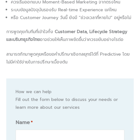
ควรเริ่มออกแบบ Moment-Based Marketing จากตรงไหน
ระบบข้อมูลปัจจุบันรองรับ Real-time Experience แค่ไหน
หรือ Customer Journey วันนี้ ยังมี “ช่วงเวลาที่หายไป” อยู่หรือไม่
การพูดคุยกับทีมที่เข้าใจทั้ง
Customer Data, Lifecycle Strategy
และบริบทธุรกิจไทย
อาจช่วยให้เห็นภาพชัดขึ้นว่าควรขยับอย่างไรต่อ
สามารถทักมาพูดคุยหรือขอคำปรึกษาเชิงกลยุทธ์ได้ที่ Predictive โดย
ไม่มีค่าใช้จ่ายในการปรึกษาเบื้องต้น
How we can help
Fill out the form below to discuss your needs or
learn more about our services
Name
*
Name