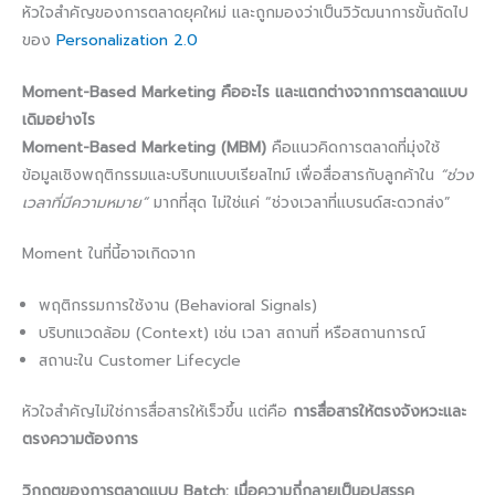
หัวใจสำคัญของการตลาดยุคใหม่ และถูกมองว่าเป็นวิวัฒนาการขั้นถัดไป
ของ
Personalization 2.0
Moment-Based Marketing คืออะไร และแตกต่างจากการตลาดแบบ
เดิมอย่างไร
Moment-Based Marketing (MBM)
คือแนวคิดการตลาดที่มุ่งใช้
ข้อมูลเชิงพฤติกรรมและบริบทแบบเรียลไทม์ เพื่อสื่อสารกับลูกค้าใน
“ช่วง
เวลาที่มีความหมาย”
มากที่สุด ไม่ใช่แค่ “ช่วงเวลาที่แบรนด์สะดวกส่ง”
Moment ในที่นี้อาจเกิดจาก
พฤติกรรมการใช้งาน (Behavioral Signals)
บริบทแวดล้อม (Context) เช่น เวลา สถานที่ หรือสถานการณ์
สถานะใน Customer Lifecycle
หัวใจสำคัญไม่ใช่การสื่อสารให้เร็วขึ้น แต่คือ
การสื่อสารให้ตรงจังหวะและ
ตรงความต้องการ
วิกฤตของการตลาดแบบ Batch: เมื่อความถี่กลายเป็นอุปสรรค