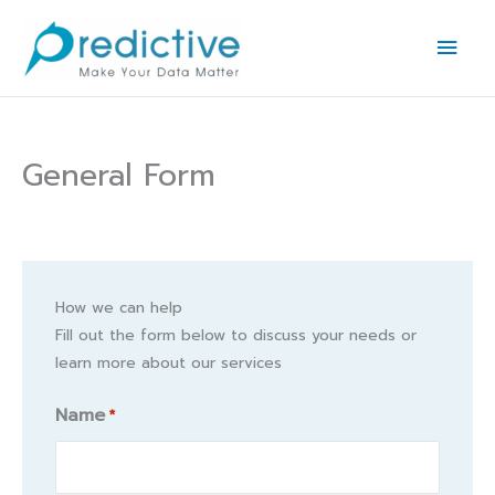
Skip
Main
to
Men
content
General Form
How we can help
Fill out the form below to discuss your needs or
learn more about our services
Name
*
Name