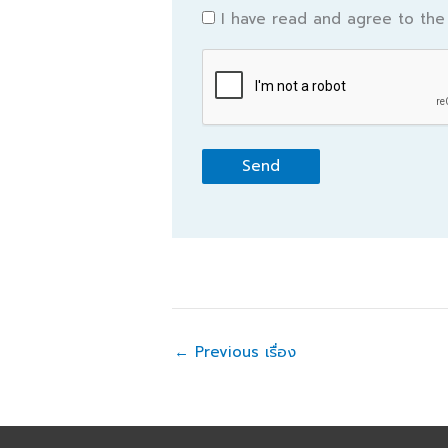
Consent
I have read and agree to th
*
CAPTCHA
←
Previous เรื่อง