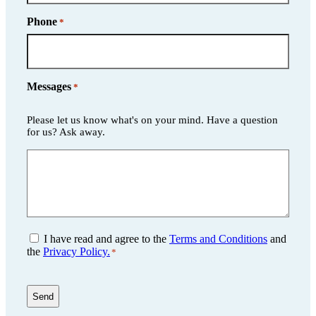
Phone
*
Messages
*
Please let us know what's on your mind. Have a question
for us? Ask away.
Consent
I have read and agree to the
Terms and Conditions
and
*
the
Privacy Policy.
*
CAPTCHA