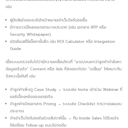
เช่น:
ผู้ตัดสินใจของบริษัทเป้าหมายเข้าเว็บไซต์บ่อยขึ้น
มีการดาวน์โหลดเอกสารบางประเภท (เช่น เอกสาร RFP หรือ
Security Whitepaper)
เปิดอีเมลที่มีเนื้อหาขั้นลึก เช่น ROI Calculator หรือ Integration
Guide
เมื่อระบบตรวจจับได้ว่ามีความเคลื่อนไหวที่ “อาจบ่งบอกว่าลูกค้ากำลังหา
ข้อมูลจริงจัง” Content หรือ Ads ที่ส่งออกไปจะ “เปลี่ยน” ให้เหมาะกับ
จังหวะนั้นทันที เช่น:
ถ้าลูกค้าเพิ่งดู Case Study → ระบบส่ง Invite เข้าร่วม Webinar ที่
แชร์เบื้องหลังของเคสจริง
ถ้าลูกค้าเปิดเอกสาร Pricing → ระบบส่ง Checklist การวางแผนงบ
ประมาณ
ถ้าเข้าเว็บไซต์บ่อยในช่วงสัปดาห์นั้น → ทีม Inside Sales ได้รับแจ้ง
ให้เตรียม follow-up แบบไม่กดดัน