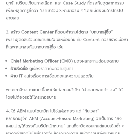
ยุทธ์, เปรียบเทียบทางเลือก, และ Case Study ที่ตรงกับอุตสาหกรรม
เพื่อให้ลูกค้ารู้สึกว่า “เราเข้าใจปัญหาเขาจริง ๆ”โดยไม่ต้องมีใครโทรไป
ขายเลย
3.
สร้าง Content Center ที่ตอบคำถามได้ตาม “บทบาทผู้ซื้อ”
เพราะผู้ตัดสินใจแต่ละคนสนใจไม่เหมือนกัน ทีม Content ควรสร้างเนื้อหา
ที่เฉพาะเจาจงกับบาทบาทผู้ซื้อ เช่น
Chief Marketing Officer
(CMO)
มองผลกระทบต่อยอดขาย
ฝ่ายจัดซื้อ
ดูเรื่องราคากับความคุ้มค่า
ฝ่าย IT
สนใจเรื่องการเชื่อมต่อและความปลอดภัย
พวกเขาจึงออกแบบเนื้อหาให้แต่ละคนเข้าถึง “คำตอบของตัวเอง” ได้
โดยไม่ต้องรอให้ใครมาอธิบาย
4. ใช้
ABM แบบไดนามิก
ไม่ใช่แค่เจาะจง แต่ “ทันเวลา”
หลายคนรู้จัก ABM (Account-Based Marketing) ว่าเป็นการ “ยิง
แคมเปญให้ตรงกับบริษัทเป้าหมาย” แทนที่จะยิงคอนเทนต์แบบเดิมซ้ำ ๆ
เราควรใช้เทคโนโลยีตรวจจับสัญญาณความสนใจจากบริษัทเป้าหมาย