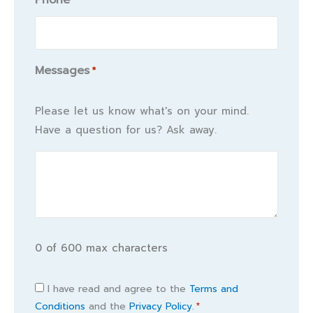
Phone
*
Messages
*
Please let us know what's on your mind.
Have a question for us? Ask away.
0 of 600 max characters
Consent
I have read and agree to the
Terms and
Conditions
and the
Privacy Policy.
*
*