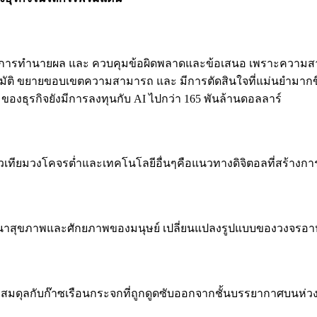
 การทำนายผล และ ควบคุมข้อผิดพลาดและข้อเสนอ เพราะความสามา
อัตโนมัติ ขยายขอบเขตความสามารถ และ มีการตัดสินใจที่แม่นยำมากข
องธุรกิจยังมีการลงทุนกับ AI ไปกว่า 165 พันล้านดอลลาร์
าวเทียมวงโคจรต่ำและเทคโนโลยีอื่นๆคือแนวทางดิจิตอลที่สร้างก
ุขภาพและศักยภาพของมนุษย์ เปลี่ยนแปลงรูปแบบของวงจรอาหารด
สมดุลกับก๊าซเรือนกระจกที่ถูกดูดซับออกจากชั้นบรรยากาศบนห่วงโ