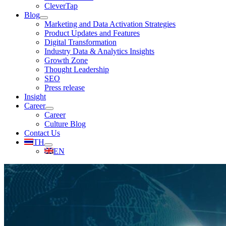
CleverTap
Blog
Marketing and Data Activation Strategies
Product Updates and Features
Digital Transformation
Industry Data & Analytics Insights
Growth Zone
Thought Leadership
SEO
Press release
Insight
Career
Career
Culture Blog
Contact Us
TH
EN