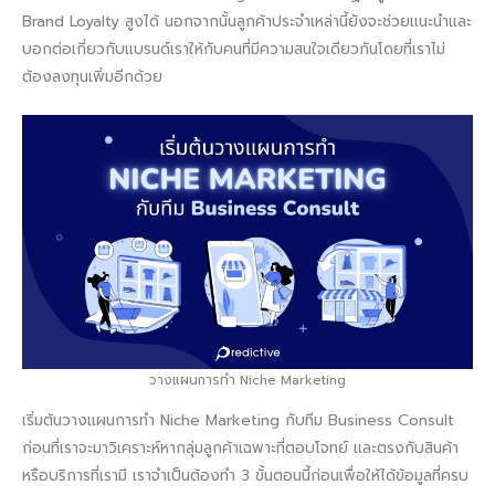
Brand Loyalty สูงได้ นอกจากนั้นลูกค้าประจำเหล่านี้ยังจะช่วยแนะนำและ
บอกต่อเกี่ยวกับแบรนด์เราให้กับคนที่มีความสนใจเดียวกันโดยที่เราไม่
ต้องลงทุนเพิ่มอีกด้วย
วางแผนการทำ Niche Marketing
เริ่มต้นวางแผนการทำ Niche Marketing กับทีม Business Consult
ก่อนที่เราจะมาวิเคราะห์หากลุ่มลูกค้าเฉพาะที่ตอบโจทย์ และตรงกับสินค้า
หรือบริการที่เรามี เราจำเป็นต้องทำ 3 ขั้นตอนนี้ก่อนเพื่อให้ได้ข้อมูลที่ครบ