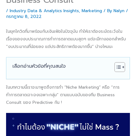
/
Industry Data & Analytics Insights
,
Marketing
/ By
Nalyn
/
กรกฎาคม 8, 2022
ในยุคโควิดที่มาพร้อมกับเงินเฟ้อในปัจจุบัน ทำให้เราต้องระมัดระวังใน
เรื่องของงบประมาณการทำการตลาดแบบสุดๆ แต่จะมีทางออกสำหรับ
“งบประมาณที่น้อยลง แต่ประสิทธิภาพต้องมากขึ้น” บ้างไหมนะ
เลือกอ่านหัวข้อที่คุณสนใจ
ในบทความนี้เราจะมาพูดถึงการทำ “Niche Marketing” หรือ “การ
ทำการตลาดเจาะจงเฉพาะกลุ่ม” ตามแบบฉบับของทีม Business
Consult ของ Predictive กัน !