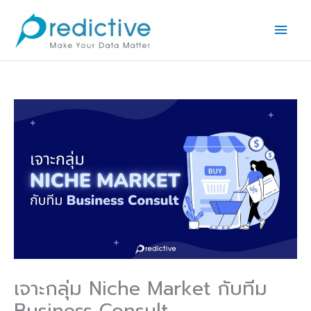
Skip
Main
to
Men
content
เจาะกลุ่ม Niche Market กับทีม
Business Consult