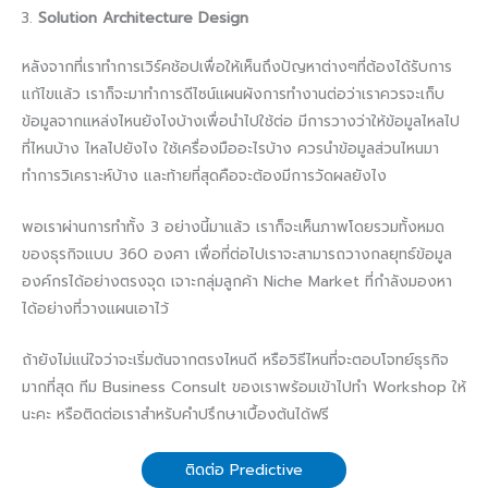
Solution Architecture Design
หลังจากที่เราทำการเวิร์คช้อปเพื่อให้เห็นถึงปัญหาต่างๆที่ต้องได้รับการ
แก้ไขแล้ว เราก็จะมาทำการดีไซน์แผนผังการทำงานต่อว่าเราควรจะเก็บ
ข้อมูลจากแหล่งไหนยังไงบ้างเพื่อนำไปใช้ต่อ มีการวางว่าให้ข้อมูลไหลไป
ที่ไหนบ้าง ไหลไปยังไง ใช้เครื่องมืออะไรบ้าง ควรนำข้อมูลส่วนไหนมา
ทำการวิเคราะห์บ้าง และท้ายที่สุดคือจะต้องมีการวัดผลยังไง
พอเราผ่านการทำทั้ง 3 อย่างนี้มาแล้ว เราก็จะเห็นภาพโดยรวมทั้งหมด
ของธุรกิจแบบ 360 องศา เพื่อที่ต่อไปเราจะสามารถวางกลยุทธ์ข้อมูล
องค์กรได้อย่างตรงจุด เจาะกลุ่มลูกค้า Niche Market ที่กำลังมองหา
ได้อย่างที่วางแผนเอาไว้
ถ้ายังไม่แน่ใจว่าจะเริ่มต้นจากตรงไหนดี หรือวิธีไหนที่จะตอบโจทย์ธุรกิจ
มากที่สุด ทีม Business Consult ของเราพร้อมเข้าไปทำ Workshop ให้
นะคะ หรือติดต่อเราสำหรับคำปรึกษาเบื้องต้นได้ฟรี
ติดต่อ Predictive