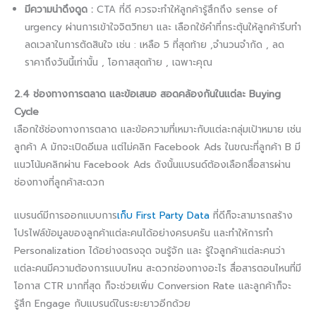
มีความน่าดึงดูด :
CTA ที่ดี ควรจะทำให้ลูกค้ารู้สึกถึง sense of
urgency ผ่านการเข้าใจจิตวิทยา และ เลือกใช้คำที่กระตุ้นให้ลูกค้ารีบทำ
ลดเวลาในการตัดสินใจ เช่น : เหลือ 5 ที่สุดท้าย ,จำนวนจำกัด , ลด
ราคาถึงวันนี้เท่านั้น , โอกาสสุดท้าย , เฉพาะคุณ
2.4 ช่องทางการตลาด และข้อเสนอ สอดคล้องกันในแต่ละ Buying
Cycle
เลือกใช้ช่องทางการตลาด และข้อความที่เหมาะกับแต่ละกลุ่มเป้าหมาย เช่น
ลูกค้า A มักจะเปิดอีเมล แต่ไม่คลิก Facebook Ads ในขณะที่ลูกค้า B มี
แนวโน้มคลิกผ่าน Facebook Ads ดังนั้นแบรนด์ต้องเลือกสื่อสารผ่าน
ช่องทางที่ลูกค้าสะดวก
แบรนด์มีการออกแบบการ
เก็บ First Party Data
ที่ดีก็จะสามารถสร้าง
โปรไฟล์ข้อมูลของลูกค้าแต่ละคนได้อย่างครบครัน และทำให้การทำ
Personalization ได้อย่างตรงจุด จนรู้จัก และ รู้ใจลูกค้าแต่ละคนว่า
แต่ละคนมีความต้องการแบบไหน สะดวกช่องทางอะไร สื่อสารตอนไหนที่มี
โอกาส CTR มากที่สุด ก็จะช่วยเพิ่ม Conversion Rate และลูกค้าก็จะ
รู้สึก Engage กับแบรนด์ในระยะยาวอีกด้วย