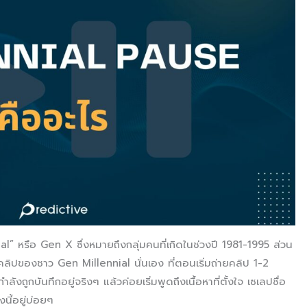
l” หรือ Gen X ซึ่งหมายถึงกลุ่มคนที่เกิดในช่วงปี 1981-1995 ส่วน
ลิปของชาว Gen Millennial นั่นเอง ที่ตอนเริ่มถ่ายคลิป 1-2
นกำลังถูกบันทึกอยู่จริงๆ แล้วค่อยเริ่มพูดถึงเนื้อหาที่ตั้งใจ เซเลปชื่อ
นี้อยู่บ่อยๆ