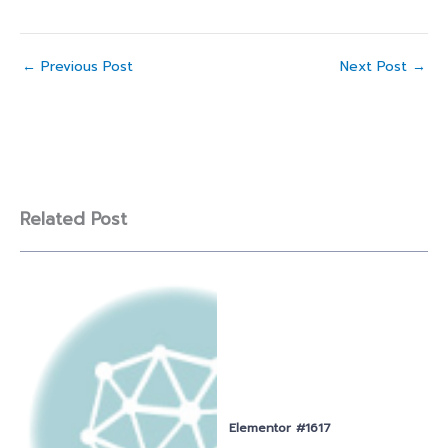
←
Previous Post
Next Post
→
Related Post
Elementor #1617