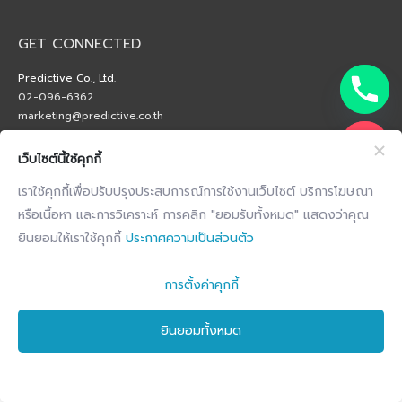
GET CONNECTED
Predictive Co., Ltd.
02-096-6362
marketing@predictive.co.th
เว็บไซต์นี้ใช้คุกกี้
เราใช้คุกกี้เพื่อปรับปรุงประสบการณ์การใช้งานเว็บไซต์ บริการโฆษณา
หรือเนื้อหา และการวิเคราะห์ การคลิก "ยอมรับทั้งหมด" แสดงว่าคุณ
ยินยอมให้เราใช้คุกกี้
ประกาศความเป็นส่วนตัว
การตั้งค่าคุกกี้
ยินยอมทั้งหมด
Copyright © 2026 by Predictive Co., Ltd. All Right Reserved.
Privacy Notice
Terms and conditions
Cookie Notice