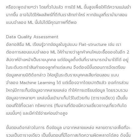
หรือจะพูดง่ายๆว่า โดยทั่วไปแล้ว การใช้ ML ขั้นสูงเพื่อให้ได้ความแม่นยำ
มากขึ้น อาจไม่ได้ให้ผลลัพธ์ที่ดีกับเราสักเท่าไหร่ หากข้แมูลที่เรานำมาสอน
แบบจำลอง ML นั้นไม่ได้มีคุณภาพที่ดีพอ
Data Quality Assessment
อัลกอลิธึม ML เรียนรู้จากข้อมูลในรูปแบบ Flat-structure เช่น เรา
ต้องการสอนแบบจำลอง ML ให้ทำนายว่าลูกค้าคนไหนจะซื้อของในอีก 2
สัปดาห์ข้างหน้าเป็นรายบุคคล แต่ข้อมูลตั้งต้นที่เราสามารถนำมาใช้ได้ อยู่
ในระดับตะกร้าสินค้าของลูกค้าแต่ละคน จึงต้องมีขั้นตอนการจัดเตรียม
ข้อมูลหลายมิติดังกล่าว ให้อยู่ในระดับรายบุคคลเสียก่อนสอน แบบ
จำลอง Machine Learning ได้ แต่เนื่องจากโดยปกติแล้ว องค์กรส่วน
ใหญ่มีการเก็บข้อมูลจากหลายแหล่ง ทำให้การเตรียมข้อมูล โดยรวบรวม
ข้อมูลจากหลายๆ แหล่งนั้นเข้ามาเก็บไว้ในด้วยกัน (ตารางเดียว) เป็นขั้น
ตอนที่ใช้ทั้งเวลา ทรัพยากร (ทีมงานที่ต้องมีความเชี่ยวชาญเกี่ยวกับโด
เมนนั้นๆ) และมีค่าใช้จ่ายค่อนข้างสูง
ขั้นตอนดังกล่าวในการ ดึงข้อมูล มาจากหลายแหล่ง หลายตารางเพื่อที่จะ
รวมเป็นตารางเดียว เป็นขั้นตอนที่มีโอกาสเกิดความผิดพลาดได้สูง ดังนั้น