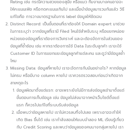
Rating เช่น กรณีความสวยของสุนัข หรือแมว ทีมงานบางคนอาจจะ
ให้คะแนนเฟ้อ หรือกดคะแนนเกินไป และเมื่อนำข้อมูลมารวมกันแล้ว วิธี
แก้ไขคือ การวางมาตรฐานในการ label ข้อมูลให้ชัดเจน
Distinct Record: เป็นขั้นตอนที่เราต้องให้ Domain expert มาช่วย
ในการระบุว่า จากข้อมูลที่เรามี Filed ไหนใช้สำหรับระบุ หรือแยกหน่อย
หน่วยของข้อมูลที่เราต้องการวิเคราะห์ และจะต้องจัดการในส่วนของ
ข้อมูลที่ซ้ำซ้อน เช่น หากเราต้องการใช้ Data ในระดับลูกค้า เราจะใช้
Customer ID ในการแยกแยะข้อมูลลูกค้าแต่ละคน และดูว่ามีข้อมูลซ้ำ
ไหม
Missing Data: ข้อมูลที่หายไป เราจะจัดการกับมันอย่างไร? หากข้อมูล
ไม่ครบ หรือมีบาง column หายไป เราควรตรวจสอบก่อนว่าเกิดจาก
สาเหตุอะไร
ข้อมูลผิดมาตั้งแต่แรก: อาจเพราะยังไม่มีการส่งข้อมูลเข้ามาตั้งแต่
ขั้นตอนการเก็บข้อมูล เช่น ข้อมูลไม่ส่งมาจากหน้าเว็บไซต์ตั้งแต่
แรก ก็ควรไปแก้ไขที่ระบบรับส่งข้อมูล
เมื่อพบว่าข้อมูลหายไป เราไม่ควรลบทิ้งไปเลย เพราะอาจจะทำให้
เกิด Bias ขึ้นได้ เช่น เรากำลังสอนให้แบบจำลอง ML เรียนรู้เกี่ยว
กับ Credit Scoring และพบว่าข้อมูลของคนบางกลุ่มหายไป เรา