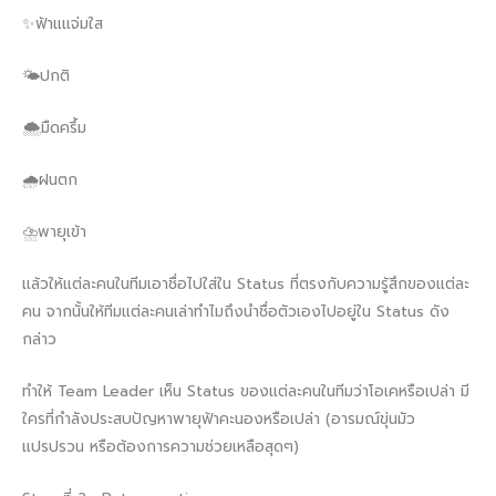
✨ฟ้าแแจ่มใส
🌤ปกติ
🌨มืดครึ้ม
🌧ฝนตก
⛈พายุเข้า
แล้วให้แต่ละคนในทีมเอาชื่อไปใส่ใน Status ที่ตรงกับความรู้สึกของแต่ละ
คน จากนั้นให้ทีมแต่ละคนเล่าทำไมถึงนำชื่อตัวเองไปอยู่ใน Status ดัง
กล่าว
ทำให้ Team Leader เห็น Status ของแต่ละคนในทีมว่าโอเคหรือเปล่า มี
ใครที่กำลังประสบปัญหาพายุฟ้าคะนองหรือเปล่า (อารมณ์ขุ่นมัว
แปรปรวน หรือต้องการความช่วยเหลือสุดๆ)