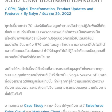
/
CRM
,
Digital Transformation
,
Product Updates and
Features
/ By
Nalyn
/
ธันวาคม 26, 2022
ทุกวันนี้มากกว่า 70 เปอร์เซ็นต์ของลูกค้าคาดหวังว่าทุกปฏิสัมพันธ์ที่เกิด
ขึ้นกับแบรนด์จะเป็นแบบ Personalized ซึ่งในความเป็นจริงอาจเป็น
เรื่องที่ยากพอสมควร เนื่องจากปัจจุบันองค์กรทั่วไปโดยเฉลี่ยมี
แอปพลิเคชันมากถึง 976 แอป โดยลูกค้าแต่ละรายสามารถมีโปรไฟล์ได้
หลายร้อยแบบในแต่ละแอป ทำให้ตัวลูกค้าไม่ได้รู้สึกว่าตัวเองเป็นบุคคลที่
แบรนด์จะใส่ใจหรือให้ค่าอะไรมาก
จะดีกว่าไหมถ้าวันนี้เรามีตัวช่วยที่สามารถรวมข้อมูลลูกค้าทั้งหมดจากทุก
ระบบและทุกช่องทางเข้าด้วยกันในที่เดียวเป็น Single Source of Truth
ทั้งยังสามารถใช้ข้อมูลเรียลไทม์นั้น ทำให้ลูกค้ารู้สึกว่าแบรนด์เข้าใจความ
ต้องการของพวกเขาอย่างแท้จริง และสามารถตอบสนองความต้องการ
นั้นได้ในทันที
จากบทความ
Case Study
หลายๆชิ้นเราได้พูดถึงการใช้
Salesforce
Sales Cloud
และ
Marketing Cloud
เพื่อช่วยธุรกิจในอุตสาหกรรม