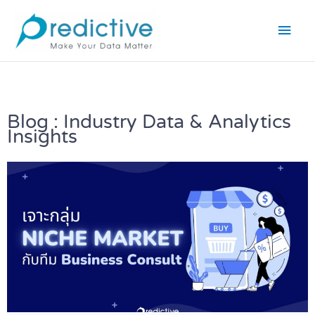
Skip
Main
to
Men
content
Blog : Industry Data & Analytics
Insights
Page
Page
Page
Page