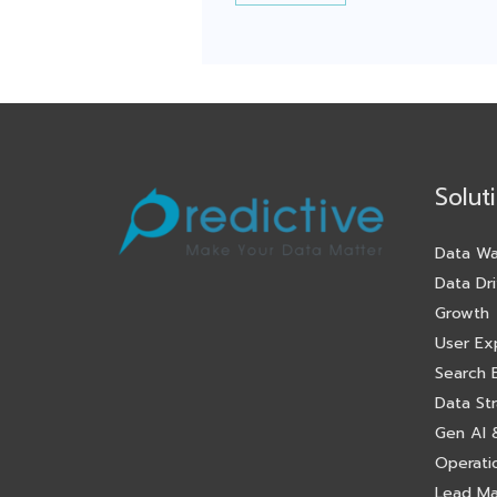
Solut
Data Wa
Data Dri
Growth
User Ex
Search 
Data St
Gen AI &
Operatio
Lead M