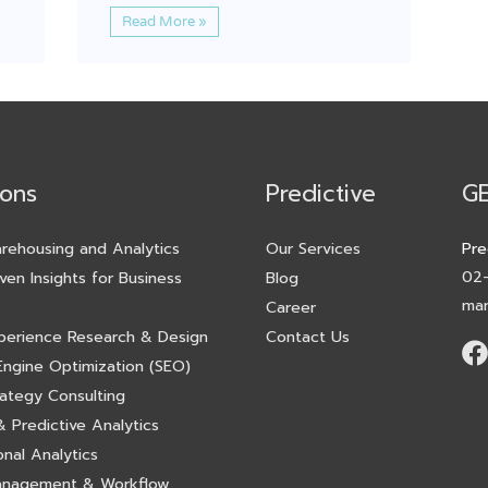
Read More »
ions
Predictive
G
rehousing and Analytics
Our Services
Pre
02
ven Insights for Business
Blog
mar
Career
perience Research & Design
Contact Us
Engine Optimization (SEO)
rategy Consulting
 Predictive Analytics
nal Analytics
anagement & Workflow