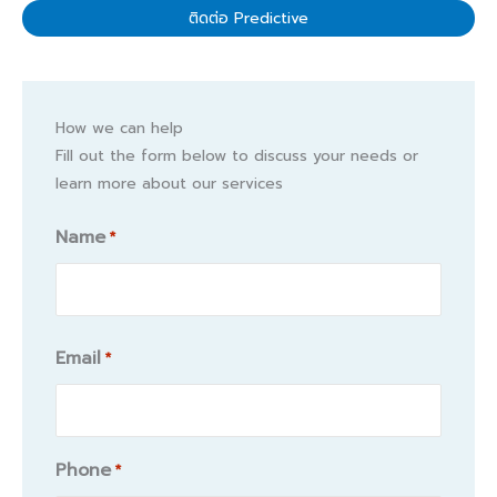
ติดต่อ Predictive
How we can help
Fill out the form below to discuss your needs or
learn more about our services
Name
*
Name
Email
*
Phone
*