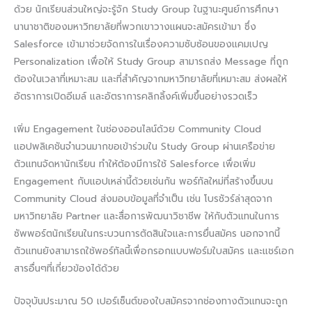
ด้วย นักเรียนส่วนใหญ่จะรู้จัก Study Group ในฐานะศูนย์การศึกษา
นานาชาติของมหาวิทยาลัยที่พวกเขาวางแผนจะสมัครเข้ามา ซึ่ง
Salesforce เข้ามาช่วยจัดการในเรื่องความซับซ้อนของแคมเปญ
Personalization เพื่อให้ Study Group สามารถส่ง Message ที่ถูก
ต้องในเวลาที่เหมาะสม และที่สำคัญจากมหาวิทยาลัยที่เหมาะสม ส่งผลให้
อัตราการเปิดอีเมล์ และอัตราการคลิกลิ้งค์เพิ่มขึ้นอย่างรวดเร็ว
เพิ่ม Engagement ในช่องออนไลน์ด้วย Community Cloud
แอปพลิเคชันจำนวนมากขอเข้าร่วมใน Study Group ผ่านเครือข่าย
ตัวแทนจัดหานักเรียน ทำให้ต้องมีการใช้ Salesforce เพื่อเพิ่ม
Engagement กับแอปเหล่านี้ด้วยเช่นกัน พอร์ทัลใหม่ที่สร้างขึ้นบน
Community Cloud ส่งมอบข้อมูลที่จำเป็น เช่น โบรชัวร์ล่าสุดจาก
มหาวิทยาลัย Partner และสื่อการพัฒนาวิชาชีพ ให้กับตัวแทนในการ
ซัพพอร์ตนักเรียนในกระบวนการตัดสินใจและการยื่นสมัคร นอกจากนี้
ตัวแทนยังสามารถใช้พอร์ทัลนี้เพื่อกรอกแบบฟอร์มใบสมัคร และแชร์เอก
สารอื่นๆที่เกี่ยวข้องได้ด้วย
ปัจจุบันประมาณ 50 เปอร์เซ็นต์ของใบสมัครจากช่องทางตัวแทนจะถูก