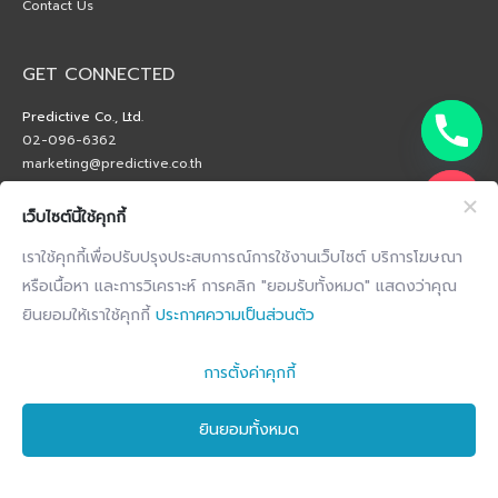
Contact Us
GET CONNECTED
Predictive Co., Ltd.
02-096-6362
marketing@predictive.co.th
เว็บไซต์นี้ใช้คุกกี้
เราใช้คุกกี้เพื่อปรับปรุงประสบการณ์การใช้งานเว็บไซต์ บริการโฆษณา
หรือเนื้อหา และการวิเคราะห์ การคลิก "ยอมรับทั้งหมด" แสดงว่าคุณ
ยินยอมให้เราใช้คุกกี้
ประกาศความเป็นส่วนตัว
การตั้งค่าคุกกี้
ยินยอมทั้งหมด
Copyright © 2026 by Predictive Co., Ltd. All Right Reserved.
Privacy Notice
Terms and conditions
Cookie Notice