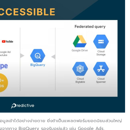
ูลเข้าได้อย่างง่ายดาย ยิ่งถ้าเป็นแพลตฟอร์มยอดนิยมส่วนใหญ่
องจากทาง BigQuery รองรับอยู่แล้ว เช่น Google Ads,