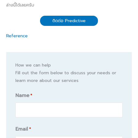
ล่างนี้ได้เลยครับ
ติดต่อ Predictive
Reference
How we can help
Fill out the form below to discuss your needs or
learn more about our services
Name
*
Name
Email
*