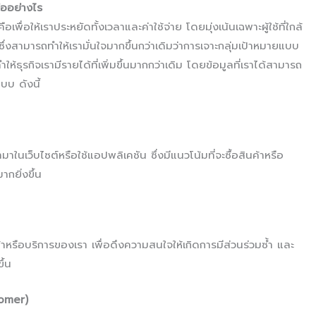
ออย่างไร
่อให้เราประหยัดทั้งเวลาและค่าใช้จ่าย โดยมุ่งเน้นเฉพาะผู้ใช้ที่ใกล้
น ซึ่งสามารถทำให้เรามั่นใจมากขึ้นกว่าเดิมว่าการเจาะกลุ่มเป้าหมายแบบ
ำให้ธุรกิจเรามีรายได้ที่เพิ่มขึ้นมากกว่าเดิม โดยข้อมูลที่เราได้สามารถ
บ ดังนี้
ในเว็บไซต์หรือใช้แอปพลิเคชัน ซึ่งมีแนวโน้มที่จะซื้อสินค้าหรือ
กยิ่งขึ้น
้าหรือบริการของเรา เพื่อดึงความสนใจให้เกิดการมีส่วนร่วมซ้ำ และ
ึ้น
tomer)