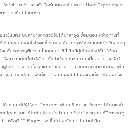
่ไม่มีคน Scroll มาด้านล่างเว็บไซต์เลยอาจเป็นเพราะ User Experience
อักษรเยอะเกินไปจนดูรก
์แนวโน้มที่ระบบสามารถตรวจจับได้มาหาจุดเชื่อมต่อระหว่างทางที่
ซต์ กับการยินยอมให้ใช้คุกกี้ ระบบจะสังเกตการใช้งานบนหน้าเว็บของผู้
ฉลี่ยของพฤติกรรมนั้นออกมา ทีนี้เมื่อมีผู้ใช้งานใหม่ที่ไม่ได้กด
ม่รู้เลยว่าคนๆนั้นได้เข้ามาที่หน้าเว็บของเรา ตอนนี้เราสามารถรู้ได้
ผู้ใช้งานนิรนามนี้จะถูกเติมด้วยค่าเฉลี่ยที่ระบบคำนวนมาได้เพื่อเพิ่ม
รือแคมเปญต่างๆที่เราได้ปล่อยออกไป ในขณะที่เราก็ไม่ลืมที่จะ
10 คน แต่มีผู้ใช้กด Consent เพียง 5 คน AI ก็จะเดาว่าโดยเฉลี่ย
rop lead จาก Attribute อะไรบ้าง ยกตัวอย่างเช่น คนที่มีการกดดู
ึ้นไป หรือมี 10 Pageview ขึ้นไป จะมีแนวโน้มทำให้เกิด