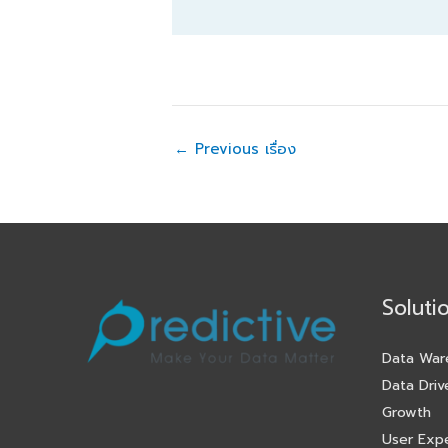
←
Previous เรื่อง
Soluti
Data War
Data Driv
Growth
User Exp