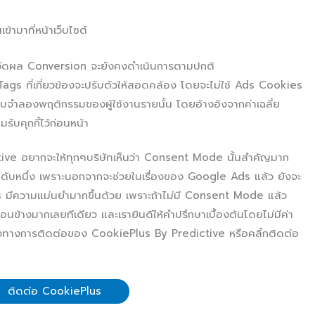
นเข้ามาที่หน้าเว็บไซต์
รวัดผล Conversion จะยังคงดำเนินการตามปกติ
ags ที่เกี่ยวข้องจะปรับตัวให้สอดคล้อง โดยจะไม่ใช้ Ads Cookies
ำลองพฤติกรรมของผู้ใช้งานรายนั้น โดยอ้างอิงจากค่าเฉลี่ย
รับคุกกี้ไว้ก่อนหน้า
dictive อยากจะให้ทุกๆบริษัทเห็นว่า Consent Mode นั้นสำคัญมาก
ันดับหนึ่ง เพราะนอกจากจะช่วยในเรื่องของ Google Ads แล้ว ยังจะ
s มีความแม่นยำมากขึ้นด้วย เพราะถ้าไม่มี Consent Mode แล้ว
ข้างมากเลยทีเดียว และเรายินดีให้คำปรึกษาเบื้องต้นโดยไม่มีค่า
่องทางการติดต่อของ CookiePlus By Predictive หรือคลิ้กติดต่อ
ติดต่อ CookiePlus