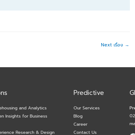
Next เรื่อง
→
ons
Predictive
G
ehousing and Analytics
Our Services
Pr
02
en Insights for Business
Blog
ma
Career
erience Research & Design
Contact Us