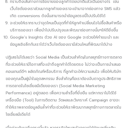
ทราบถึงเส้นทางการซื้อขายของลูกค้าโดยปกติแล้วเป็นอย่างไร เช่น
เว็บไซต์ของเราส่วนมากลูกค้าของเราจะเข้ามาจากช่องทาง SMS เเล้ว
เกิด conversions ดังนั้นสามารถนำข้อมูลตรงนี้ไปปรับใช้ได้
จะช่วยให้เราทราบว่าจุดไหนเป็นจุดที่ทำให้ลูกค้าเปลี่ยนใจไม่ซื้อสินค้าหรือ
บริการของเรา เพื่อนำไปปรับปรุงและพัฒนาช่องทางนั้นๆให้ดียิ่งขึ้น
Google’s Insights ด้วย AI ของ Google จะช่วยให้คำแนะนำ เเละ
ข้อมูลเชิงลึกกับเราได้ว่าเว็บไซต์ของเรามีส่วนไหนที่พัฒนาได้บ้าง
ปฏิเสธไม่ได้เลยว่า Social Media เป็นส่วนสำคัญในกลยุทธ์ทางการตลาด
ที่จะช่วยให้เรามีโอกาสที่จะเข้าถึงลูกค้าได้โดยตรง ไม่ว่าจะเป็นการนำเสนอ
คอนเทนต์ดีๆ ผลิตภัณฑ์หรือบริการ ที่ลูกค้าจะให้ความสนใจ เพื่อให้บริษัท
ของคุณเป็นผู้นำในอุตสหกรรม สิ่งสำคัญคือเราต้องจับตาดูประสิทธิภาพ
การตลาดในโซเชี่ยลมีเดียของเรา (Social Media Marketing
Performance) อยู่ตลอด เพื่อความสำเร็จที่ยั่งยืน แต่หากเราไม่ได้ใช้
เครื่องมือ (Tool) ในการติดตาม วัดผลและวิเคราะห์ Campaign อาจจะ
ทำให้เราพลาดข้อมูลอันล้ำค่าที่จะช่วยให้เราพัฒนากลยุทธ์ทางการตลาดใน
โซเชี่ยลมีเดียได้
เมื่ออ่านกันมาถึงตรงนี้แล้ว หากธุรกิจไหนสนใจอยากได้ข้อมูลเพิ่มเติม