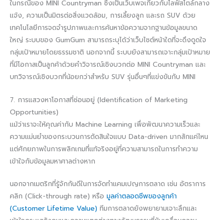
ในกรณีของ MINI Countryman ซึ่งเป็นเว็บเพจเกี่ยวกับไลฟ์สไตล์กลาง
แจ้ง, ความเป็นมิตรต่อสิ่งแวดล้อม, การเลี้ยงลูก และรถ SUV ด้วย
เทคโนโลยีการจดจำรูปภาพและการค้นหาข้อความจากฐานข้อมูลขนาด
ใหญ่ ระบบของ GumGum สามารถระบุได้ว่าเว็บไซต์หน้าใดที่จะดึงดูดใจ
กลุ่มเป้าหมายโดยธรรมชาติ นอกจากนี้ ระบบยังสามารถเจาะกลุ่มเป้าหมาย
ที่มีโอกาสเป็นลูกค้าด้วยคำวิจารณ์เชิงบวกต่อ MINI Countryman และ
บทวิจารณ์เชิงบวกที่น้อยกว่าสำหรับ SUV รุ่นอื่นๆที่แข่งขันกับ MINI
7. การแสวงหาโอกาสที่ซ่อนอยู่ (Identification of Marketing
Opportunities)
แม้ว่าเราจะให้คุณค่ากับ Machine Learning เพื่อพัฒนาความเร็วและ
ความแม่นยำของกระบวนการตัดสินใจแบบ Data-driven มากสักแค่ไหน
แต่ศักยภาพในการพลิกเกมที่แท้จริงอยู่ที่ความสามารถในการทำความ
เข้าใจกับข้อมูลมหาศาลต่างหาก
นอกจากเมตริกที่รู้จักกันดีในการจัดทำแคมเปญการตลาด เช่น อัตราการ
คลิก (Click-through rate) หรือ
มูลค่าตลอดชีพของลูกค้า
(Customer Lifetime Value)
ทีมการตลาดยังพยายามเจาะลึกและ