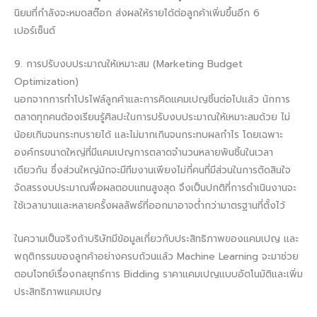
นิยมที่กำลังจะหมดสต๊อก ส่งผลให้รายได้ต่อลูกค้าเพิ่มขึ้นอีก 6
เปอร์เซ็นต์
9. การปรับงบประมาณให้เหมาะสม (Marketing Budget
Optimization)
นอกจากการทำโปรไฟล์ลูกค้าและการคิดแคมเปญชิ้นต่อไปแล้ว นักการ
ตลาดทุกคนต้องเรียนรู้ศิลปะในการปรับงบประมาณให้เหมาะสมด้วย ไม่
น้อยเกินจนกระทบรายได้ และไม่มากเกินจนกระทบผลกำไร โดยเฉพาะ
องค์กรขนาดใหญ่ที่มีแคมเปญการตลาดจำนวนหลายพันชิ้นในเวลา
เดียวกัน ซึ่งส่วนใหญ่มักจะมีทีมงานเพียงไม่กี่คนที่มีส่วนในการตัดสินใจ
จัดสรรงบประมาณพื่อผลตอบแทนสูงสุด จึงเป็นปกติที่การดำเนินงานจะ
ใช้เวลานานและหลายครั้งผลลัพธ์ที่ออกมาอาจต่ำกว่ามาตรฐานที่ตั้งไว้
ในความเป็นจริงถ้าบริษัทมีข้อมูลเกี่ยวกับประสิทธิภาพของแคมเปญ และ
พฤติกรรมของลูกค้าอย่างครบถ้วนแล้ว Machine Learning จะมาช่วย
ตอบโจทย์เรื่องกลยุทธ์การ Bidding ราคาแคมเปญแบบอัตโนมัติและเพิ่ม
ประสิทธิภาพแคมเปญ