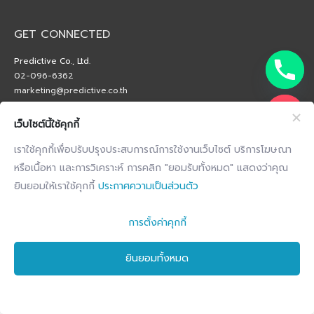
GET CONNECTED
Predictive Co., Ltd.
02-096-6362
marketing@predictive.co.th
เว็บไซต์นี้ใช้คุกกี้
เราใช้คุกกี้เพื่อปรับปรุงประสบการณ์การใช้งานเว็บไซต์ บริการโฆษณา
หรือเนื้อหา และการวิเคราะห์ การคลิก "ยอมรับทั้งหมด" แสดงว่าคุณ
ยินยอมให้เราใช้คุกกี้
ประกาศความเป็นส่วนตัว
การตั้งค่าคุกกี้
ยินยอมทั้งหมด
Copyright © 2026 by Predictive Co., Ltd. All Right Reserved.
Privacy Notice
Terms and conditions
Cookie Notice