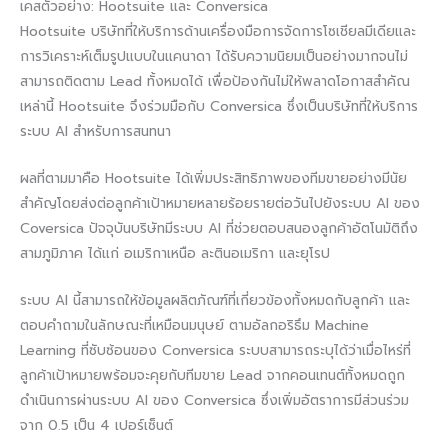
เคสตัวอย่าง: Hootsuite และ Conversica
Hootsuite บริษัทที่ให้บริการด้านเครื่องมือการจัดการโซเชียลมีเดียและ
การวิเคราะห์เต็มรูปแบบในแคนาดา ได้รับความนิยมเป็นอย่างมากจนไม่
สามารถติดตาม Lead ทั้งหมดได้ เพื่อป้องกันไม่ให้พลาดโอกาสสำคัณ
เหล่านี้ Hootsuite จึงร่วมมือกับ Conversica ซึ่งเป็นบริษัทที่ให้บริการ
ระบบ AI สำหรับการสนทนา
ผลที่ตามมาคือ Hootsuite ได้เพิ่มประสิทธิภาพของทีมขายอย่างมีนัย
สำคัญโดยส่งต่อลูกค้าเป้าหมายหลายร้อยรายต่อวันไปยังระบบ AI ของ
Coversica ปัจจุบันบริษัทมีระบบ AI ที่ช่วยตอบสนองลูกค้าอัตโนมัติถึง
สามภูมิภาค ได้แก่ อเมริกาเหนือ ละตินอเมริกา และยุโรป
ระบบ AI นี้สามารถให้ข้อมูลผลิตภัณฑ์ที่เกี่ยวข้องทั้งหมดกับลูกค้า และ
ตอบคำถามในลักษณะที่เหมือนมนุษย์ ตามอัลกอริธึม Machine
Learning ที่ซับซ้อนของ Conversica ระบบสามารถระบุได้ว่าเมื่อไหร่ที่
ลูกค้าเป้าหมายพร้อมจะคุยกับทีมขาย Lead จากคอนเทนต์ทั้งหมดถูก
ดำเนินการผ่านระบบ AI ของ Conversica ซึ่งเพิ่มอัตราการมีส่วนร่วม
จาก 0.5 เป็น 4 เปอร์เซ็นต์