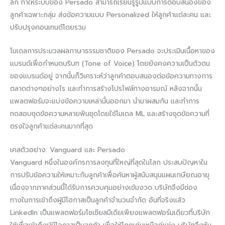
ลึก ทำให้ระบบของ Persado สามารถเรียนรู้รูปแบบการตอบสนองของ
ลูกค้าเฉพาะกลุ่ม ส่งข้อความแบบ Personalized ให้ลูกค้าแต่ละคน และ
ปรับปรุงคอนเทนต์โดยรวม
โมเดลการประมวลผลภาษาธรรมชาติของ Persado จะประเมินเนื้อหาของ
แบรนด์เพื่อกำหนดบริบท (Tone of Voice) โดยยังคงความเป็นตัวตน
ของแบรนด์อยู่ จากนั้นก็วิเคราะห์ว่าลูกค้าตอบสนองต่อข้อความทางการ
ตลาดต่างๆอย่างไร และทำการสร้างโปรไฟล์ทางอารมณ์ หลังจากนั้น
แพลตฟอร์มจะแบ่งข้อความเหล่านั้นออกมา นำมาผสมกัน และทำการ
ทดสอบชุดข้อความหลายพันชุดโดยใช้โมเดล ML และสร้างชุดข้อความที่
ตรงใจลูกค้าแต่ละคนมากที่สุด
เคสตัวอย่าง: Vanguard และ Persado
Vanguard หนึ่งในองค์กรการลงทุนที่ใหญ่ที่สุดในโลก ประสบปัญหาใน
การปรับข้อความให้เหมาะกับลูกค้าเพื่อค้นหาผู้สนับสนุนแผนเกษียณอายุ
เนื่องจากภาคส่วนนี้ได้รับการควบคุมอย่างเข้มงวด บริษัทจึงมีช่อง
ทางในการเข้าถึงผู้มีโอกาสเป็นลูกค้าจำนวนจำกัด อันที่จริงแล้ว
LinkedIn เป็นแพลตฟอร์มโซเชียลมีเดียเพียงแพลตฟอร์มเดียวที่บริษัท