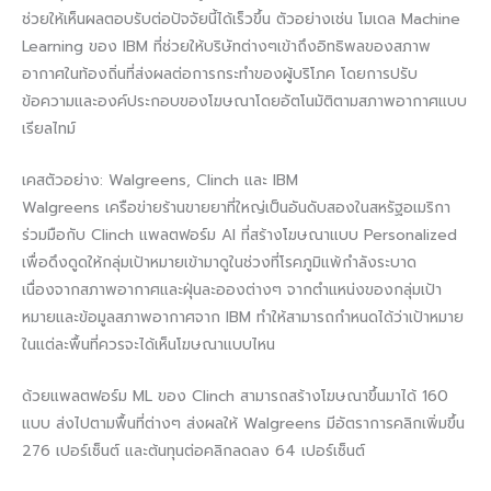
ช่วยให้เห็นผลตอบรับต่อปัจจัยนี้ได้เร็วขึ้น ตัวอย่างเช่น โมเดล Machine
Learning ของ IBM ที่ช่วยให้บริษัทต่างๆเข้าถึงอิทธิพลของสภาพ
อากาศในท้องถิ่นที่ส่งผลต่อการกระทำของผู้บริโภค โดยการปรับ
ข้อความและองค์ประกอบของโฆษณาโดยอัตโนมัติตามสภาพอากาศแบบ
เรียลไทม์
เคสตัวอย่าง: Walgreens, Clinch และ IBM
Walgreens เครือข่ายร้านขายยาที่ใหญ่เป็นอันดับสองในสหรัฐอเมริกา
ร่วมมือกับ Clinch แพลตฟอร์ม AI ที่สร้างโฆษณาแบบ Personalized
เพื่อดึงดูดให้กลุ่มเป้าหมายเข้ามาดูในช่วงที่โรคภูมิแพ้กำลังระบาด
เนื่องจากสภาพอากาศและฝุ่นละอองต่างๆ จากตำแหน่งของกลุ่มเป้า
หมายและข้อมูลสภาพอากาศจาก IBM ทำให้สามารถกำหนดได้ว่าเป้าหมาย
ในแต่ละพื้นที่ควรจะได้เห็นโฆษณาแบบไหน
ด้วยแพลตฟอร์ม ML ของ Clinch สามารถสร้างโฆษณาขึ้นมาได้ 160
แบบ ส่งไปตามพื้นที่ต่างๆ ส่งผลให้ Walgreens มีอัตราการคลิกเพิ่มขึ้น
276 เปอร์เซ็นต์ และต้นทุนต่อคลิกลดลง 64 เปอร์เซ็นต์