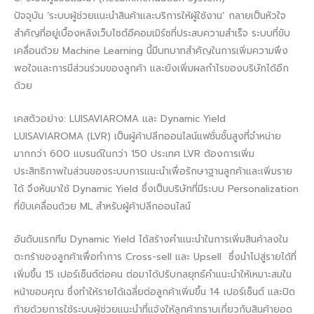
ปัจจุบัน ‘ระบบผู้ช่วยแนะนำสินค้าและบริการให้ผู้ใช้งาน’ กลายเป็นหัวใจ
สำคัญที่อยู่เบื้องหลังเว็บไซต์อีคอมเมิร์ซที่ประสบความสำเร็จ ระบบที่ขับ
เคลื่อนด้วย Machine Learning นี้มีบทบาทสำคัญในการเพิ่มความพึง
พอใจและการมีส่วนร่วมของลูกค้า และยังเพิ่มผลกำไรของบริษัทได้อีก
ด้วย
เคสตัวอย่าง: LUISAVIAROMA และ Dynamic Yield
LUISAVIAROMA (LVR) เป็นผู้ค้าปลีกออนไลน์แฟชั่นชั้นสูงที่จำหน่าย
มากกว่า 600 แบรนด์ในกว่า 150 ประเทศ LVR ต้องการเพิ่ม
ประสิทธิภาพในส่วนของระบบการแนะนำเพื่อรักษาฐานลูกค้าและเพิ่มราย
ได้ จึงหันมาใช้ Dynamic Yield ซึ่งเป็นบริษัทที่มีระบบ Personalization
ที่ขับเคลื่อนด้วย ML สำหรับผู้ค้าปลีกออนไลน์
อันดับแรกทีม Dynamic Yield ได้สร้างคำแนะนำในการเพิ่มสินค้าลงใน
ตะกร้าของลูกค้าเพื่อทำการ Cross-sell และ Upsell ซึ่งนำไปสู่รายได้ที่
เพิ่มขึ้น 15 เปอร์เซ็นต์ต่อคน ต่อมาได้ปรับกลยุทธ์คำแนะนำให้เหมาะสมใน
หน้าขอบคุณ ซึ่งทำให้รายได้เฉลี่ยต่อลูกค้าเพิ่มขึ้น 14 เปอร์เซ็นต์ และปิด
ท้ายด้วยการใช้ระบบผู้ช่วยแนะนำที่แจ้งให้ลูกค้าทราบเกี่ยวกับสินค้ายอด