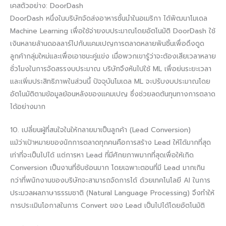
เคสตัวอย่าง: DoorDash
DoorDash หนึ่งในบริษัทจัดส่งอาหารชั้นนำในอเมริกา ได้พัฒนาโมเดล
Machine Learning เพื่อใช้จ่ายงบประมาณโดยอัตโนมัติ DoorDash ใช้
เงินหลายล้านดอลลาร์ไปกับแคมเปญการตลาดหลายพันชิ้นเพื่อดึงดูด
ลูกค้ากลุ่มใหม่และเพื่อเอาชนะคู่แข่ง เมื่อพวกเขารู้ว่าจะต้องเสียเวลาหลาย
ชั่วโมงในการจัดสรรงบประมาณ บริษัทจึงหันไปใช้ ML เพื่อย่นระยะเวลา
และเพิ่มประสิทธิภาพในส่วนนี้ ปัจจุบันโมเดล ML จะปรับงบประมาณโดย
อัตโนมัติตามข้อมูลย้อนหลังของแคมเปญ ซึ่งช่วยลดต้นทุนทางการตลาด
ได้อย่างมาก
10. เปลี่ยนผู้ที่สนใจในให้กลายมาเป็นลูกค้า (Lead Conversion)
แม้ว่าเป้าหมายของนักการตลาดทุกคนคือการสร้าง Lead ให้ได้มากที่สุด
เท่าที่จะเป็นไปได้ แต่การหา Lead ที่มีศักยภาพมากที่สุดเพื่อให้เกิด
Conversion เป็นงานที่ซับซ้อนมาก โดยเฉพาะตอนที่มี Lead มากเกิน
กว่าที่พนักงานของบริษัทจะสามารถจัดการได้ ด้วยเทคโนโลยี AI ในการ
ประมวลผลภาษาธรรมชาติ (Natural Language Processing) จึงทำให้
การประเมินโอกาสในการ Convert ของ Lead เป็นไปได้โดยอัตโนมัติ