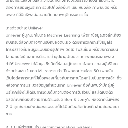
เข้าใจกระแสสังคมและความแตกต่างทางวัฒนธรรมที่ขับเคลื่อนความ
ต้องการของผู้บริโภค รวมไปถึงสื่ออื่นๆ เช่น หนังสือ ภาพยนตร์ หรือ
เพลง ที่มีอิทธิพลต่อความคิด และพฤติกรรมการซื้อ
เคสตัวอย่าง: Unilever
Unilever ผู้บุกเบิกโมเดล Machine Learning เพื่อหาข้อมูลเชิงลึกเกี่ยว
กับเทรนด์สังคมต่างๆที่บริษัทของตนเอง ด้วยการวิเคราะห์ข้อมูลไร้
โครงสร้างที่มาในรูปแบบของรูปภาพ วิดีโอ ไฟล์เสียง หรือข้อความบน
โลกออนไลน์ และการตีความคำอุปมาอุปไมยจากภาพยนตร์และเพลง
ทำให้ Unilever ได้ข้อมูลเชิงลึกที่ซ่อนอยู่ในความต้องการของผู้บริโภค
ตัวอย่างเช่น โมเดล ML รายงานว่า ‘มีเพลงอย่างน้อย 50 เพลงใน
เว็บไซต์สาธารณะที่มีเนื้อเพลงเกี่ยวกับการทานไอศกรีมเป็นอาหารเช้า’ ซึ่ง
หลังจากการประมวลข้อมูลจำนวนมาก Unilever จึงค้นพบว่ามีกลุ่มผู้
บริโภคที่ยังไม่ได้รับการเติมเต็มความต้องการในส่วนนี้ และได้เปิดตัว
ผลิตภัณฑ์ที่ตอบโจทย์ภายใต้แบรนด์ Ben & Jerry’s หลังจากนั้นเพียง
2 ปี คู่แข่งส่วนใหญ่ของแบรนด์ก็ได้เปิดตัวผลิตภัณฑ์ที่คล้ายกันออกมา
ขาย
8. ระบบผู้ช่วยแนะนำ (Recommendation System)