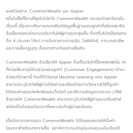
เคสตัวอย่าง: CommonWealth และ Appier
หนึ่งในสื่อที่ใหญ่ที่สุดในไต้หวัน CommonWealth ประสบปัญหาใหญ่ใน
เรื่องนี้ เนื่องจากทีมการตลาดมีแค่ข้อมูลพื้นฐานของลูกค้าที่สมัครสมาชิก
จึงเลือกแสดงโฆษณาเดียวกันให้ผู้อ่านทุกกลุ่มเห็น ทั้งๆที่บริษัทมีนิตยสาร
ถึง 4 ประเภท ได้แก่ การจัดการทางการเงิน, ไลฟ์สไตล์, การงานอาชีพ
และการเลี้ยงดูบุตร ซึ่งแตกต่างกันอย่างสิ้นเชิง
CommonWealth จึงเลือกให้ Appier ซึ่งเป็นบริษัทที่มีแพลตฟอร์ม AI
ที่ช่วยเพิ่มการมีส่วนร่วมของลูกค้า (Customer Engagement) เข้ามา
ช่วยแก้ปัญหานี้ โดยที่ตัวโมเดล Machine Learning ของ Appier
สามารถระบุโปรไฟล์ผู้อ่านได้อย่างละเอียดโดยการวิเคราะห์วิธีที่ลูกค้า
โต้ตอบผ่านแอปพลิเคชันและเว็บไซต์ และตีความข้อมูลจากระบบ CRM
ซึ่งช่วยให้ CommonWealth สามารถระบุโปรไฟล์ผู้อ่านแบบเรียลไทม์
พร้อมทั้งนำเสนอโฆษณาที่เหมาะสมกับผู้อ่านแต่ละคน
เมื่อนักการตลาดของ CommonWealth ได้รับมอบหมายให้ตั้งค่า
โฆษณาสำหรับบทความชื่อ
‘อย่าคิดว่างานปัจจุบันของคุณเป็นเรื่องไร้