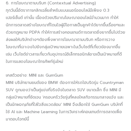
6. การโฆษณาตามบริบท (Contextual Advertising)
ทุกวันนี้อัตราการคลิกเฉลี่ยสำหรับแบนเนอร์ออนไลน์มีเพียง 0.3
เปอร์เซ็นต์ เท่านั้น เนื่องด้วยปริมาณโฆษณาออนไลน์จำนวนมาก ทำให้
นักการตลาดสร้างโฆษณาที่โดนใจผู้มีโอกาสเป็นลูกค้าได้ยากขึ้นเรื่อยๆและ
ด้วยกฎหมาย PDPA ทำให้การสร้างคอนเทนต์การตลาดยิ่งยากขึ้นไปด้วย
ส่งผลให้บริษัทต่างๆต้องพึ่งพาการโฆษณาตามบริบท หรือการวาง
โฆษณาที่เจาะจงไปยังกลุ่มเป้าหมายเฉพาะในเว็บไซต์ที่เกี่ยวข้องมากขึ้น
เช่น เว็บไซต์ข่าวสารเกี่ยวกับอุปกรณ์อิเล็กทรอนิกส์อาจเป็นเป้าหมายที่ดี
ในการแสดงโฆษณาโทรศัพท์รุ่นใหม่
เคสตัวอย่าง: MINI และ GumGum
MINI บริษัทยานยนต์ของ BMW ต้องการให้รถไฮบริดรุ่น Countryman
SUV ถูกมองว่าเป็นคู่แข่งที่จริงจังในตลาด SUV ขนาดเล็ก ซึ่ง MINI มี
กลุ่มเป้าหมายที่ชัดเจน ‘ครอบครัววัยรุ่นที่หลงใหลกิจกรรมกลางแจ้ง และ
เป็นนักผจญภัยที่ใส่ใจสิ่งแวดล้อม’ MINI จึงเลือกใช้ GumGum บริษัทที่
ใช้ AI และ Machine Learning ในการวิเคราะห์คอนเทนต์การตลาดเพื่อ
มาตอบโจทย์นี้