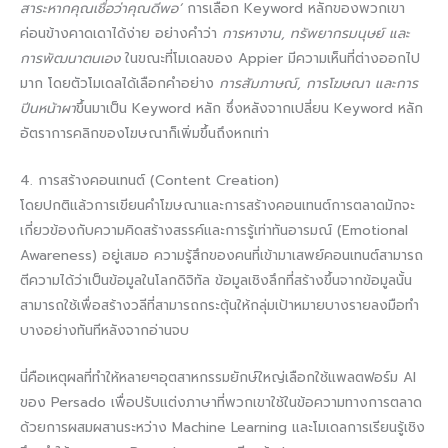
สาระหากคุณเชื่อว่าคุณดีพอ’
การเลือก Keyword หลักของพวกเขา
ค่อนข้างคาดเดาได้ง่าย อย่างคำว่า
การหางาน, ทรัพยากรมนุษย์ และ
การพัฒนาตนเอง
ในขณะที่โมเดลของ Appier มีความเห็นที่ต่างออกไป
มาก โดยตัวโมเดลได้เลือกคำอย่าง
การสัมภาษณ์, การโฆษณา และการ
ปีนหน้าผา
ขึ้นมาเป็น Keyword หลัก ซึ่งหลังจากเปลี่ยน Keyword หลัก
อัตราการคลิกของโฆษณาก็เพิ่มขึ้นถึงหกเท่า
4. การสร้างคอนเทนต์ (Content Creation)
โดยปกติแล้วการเขียนคำโฆษณาและการสร้างคอนเทนต์การตลาดมักจะ
เกี่ยวข้องกับความคิดสร้างสรรค์และการรู้เท่าทันอารมณ์ (Emotional
Awareness) อยู่เสมอ ความรู้สึกของคนที่เข้ามาเสพย์คอนเทนต์สามารถ
ตีความได้ว่าเป็นข้อมูลในโลกดิจิทัล ข้อมูลเชิงลึกที่สร้างขึ้นจากข้อมูลนั้น
สามารถใช้เพื่อสร้างวลีที่สามารถกระตุ้นให้กลุ่มเป้าหมายบางรายลงมือทำ
บางอย่างทันทีหลังจากอ่านจบ
นี่คือเหตุผลที่ทำให้หลายๆอุตสาหกรรมยักษ์ใหญ่เลือกใช้แพลตฟอร์ม AI
ของ Persado เพื่อปรับแต่งภาษาที่พวกเขาใช้ในข้อความทางการตลาด
ด้วยการผสมผสานระหว่าง Machine Learning และโมเดลการเรียนรู้เชิง