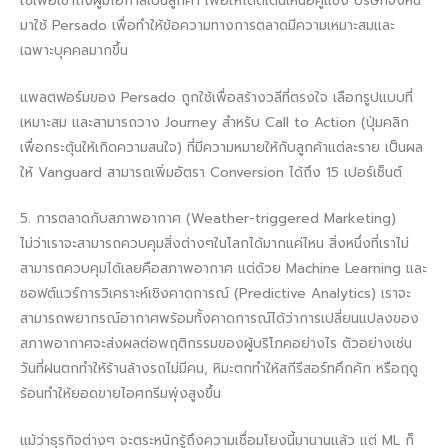
ใช้เพื่อเข้าถึงผู้มีโอกาสเป็นลูกค้า เพื่อให้โดดเด่นเหนือคู่แข่ง บริษัทจึงหัน
มาใช้ Persado เพื่อทำให้ข้อความทางการตลาดมีความเหมาะสมและ
เฉพาะบุคคลมากขึ้น
แพลตฟอร์มของ Persado ถูกใช้เพื่อสร้างวลีที่ตรงใจ เลือกรูปแบบที่
เหมาะสม และสามารถวาง Journey สำหรับ Call to Action (ปุ่มคลิก
เพื่อกระตุ้นให้เกิดความสนใจ) ที่มีความหมายให้กับลูกค้าแต่ละราย เป็นผล
ให้ Vanguard สามารถเพิ่มอัตรา Conversion ได้ถึง 15 เปอร์เซ็นต์
5. การตลาดกับสภาพอากาศ (Weather-triggered Marketing)
ไม่ว่าเราจะสามารถควบคุมสิ่งต่างๆในโลกได้มากแค่ไหน สิ่งหนึ่งที่เราไม่
สามารถควบคุมได้เลยคือสภาพอากาศ แต่ด้วย Machine Learning และ
ซอฟต์แวร์การวิเคราะห์เชิงคาดการณ์ (Predictive Analytics) เราจะ
สามารถพยากรณ์อากาศพร้อมทั้งคาดการณ์ได้ว่าการเปลี่ยนแปลงของ
สภาพอากาศจะส่งผลต่อพฤติกรรมของผู้บริโภคอย่างไร ตัวอย่างเช่น
วันที่ฝนตกทำให้ร้านล้างรถไม่มีคน, หิมะตกทำให้สกีรีสอร์ทคึกคัก หรือฤดู
ร้อนทำให้ยอดขายไอศกรีมพุ่งสูงขึ้น
แม้ว่าธุรกิจต่างๆ จะตระหนักรู้ถึงความเชื่อมโยงนี้มานานแล้ว แต่ ML ก็